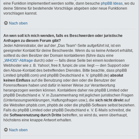
eine Funktion implementiert werden sollte, dann besuche
phpBB Ideas
, wo du
deine Stimme für bestehende Vorschläge abgeben oder neue Funktionen
vorschlagen kannst.
Nach oben
An wen soll ich mich wenden, falls es Beschwerden oder juristische
Anfragen zu diesem Forum gibt?
Jeder Administrator, der auf der „Das Team“-Seite aufgeführt ist, ist ein
geeigneter Kontakt für deine Beschwerde. Wenn du so keine Antwort erhältst,
solltest du den Besitzer der Domain kontaktieren (führe dazu eine
„WHOIS“-Abfrage
durch) oder — falls diese Seite bei einem kostenlosen
Webhoster wie z. B. Yahoo!, free.fr, funpic.de usw. liegt — den Support oder
den Abuse-Kontakt des betreffenden Dienstes. Bitte beachte, dass phpBB
Limited (phpBB.com) und phpBB Deutschland e. V. (phpBB.de)
absolut
keinen Einfluss
auf die Benutzung oder den oder die Benutzer der
Forensoftware haben und dafür in keiner Weise zur Verantwortung
herangezogen werden können. Kontaktiere daher nie phpBB Limited oder
phpBB Deutschland e. V. in Zusammenhang mit jeglichen juristischen Fragen
(Unterlassungserklärungen, Haftungsfragen usw.), die
sich nicht direkt
auf
die Websiten phpbb.com, phpbb.de oder die phpBB-Software selbst beziehen.
Falls du phpBB Limited oder phpBB Deutschland e. V. E-Mails schreibst, die
die
Softwarenutzung durch Dritte
betreffen, so wirst du, wenn überhaupt,
höchstens eine knappe Antwort erhalten.
Nach oben