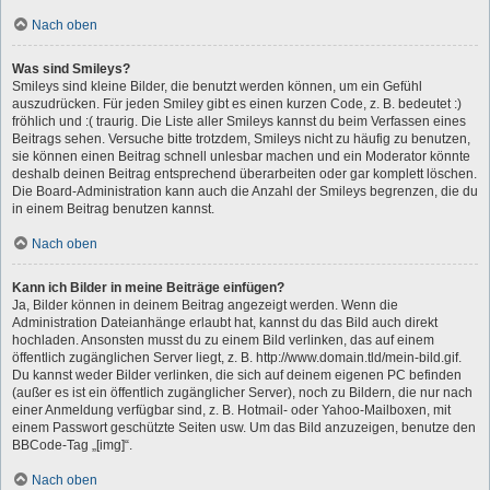
Nach oben
Was sind Smileys?
Smileys sind kleine Bilder, die benutzt werden können, um ein Gefühl
auszudrücken. Für jeden Smiley gibt es einen kurzen Code, z. B. bedeutet :)
fröhlich und :( traurig. Die Liste aller Smileys kannst du beim Verfassen eines
Beitrags sehen. Versuche bitte trotzdem, Smileys nicht zu häufig zu benutzen,
sie können einen Beitrag schnell unlesbar machen und ein Moderator könnte
deshalb deinen Beitrag entsprechend überarbeiten oder gar komplett löschen.
Die Board-Administration kann auch die Anzahl der Smileys begrenzen, die du
in einem Beitrag benutzen kannst.
Nach oben
Kann ich Bilder in meine Beiträge einfügen?
Ja, Bilder können in deinem Beitrag angezeigt werden. Wenn die
Administration Dateianhänge erlaubt hat, kannst du das Bild auch direkt
hochladen. Ansonsten musst du zu einem Bild verlinken, das auf einem
öffentlich zugänglichen Server liegt, z. B. http://www.domain.tld/mein-bild.gif.
Du kannst weder Bilder verlinken, die sich auf deinem eigenen PC befinden
(außer es ist ein öffentlich zugänglicher Server), noch zu Bildern, die nur nach
einer Anmeldung verfügbar sind, z. B. Hotmail- oder Yahoo-Mailboxen, mit
einem Passwort geschützte Seiten usw. Um das Bild anzuzeigen, benutze den
BBCode-Tag „[img]“.
Nach oben