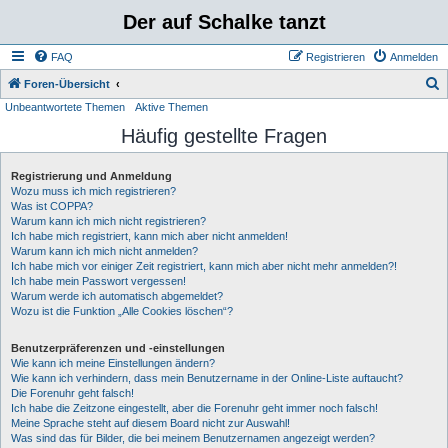
Der auf Schalke tanzt
FAQ
Registrieren
Anmelden
S
Foren-Übersicht
Unbeantwortete Themen
Aktive Themen
u
Häufig gestellte Fragen
c
h
Registrierung und Anmeldung
e
Wozu muss ich mich registrieren?
Was ist COPPA?
Warum kann ich mich nicht registrieren?
Ich habe mich registriert, kann mich aber nicht anmelden!
Warum kann ich mich nicht anmelden?
Ich habe mich vor einiger Zeit registriert, kann mich aber nicht mehr anmelden?!
Ich habe mein Passwort vergessen!
Warum werde ich automatisch abgemeldet?
Wozu ist die Funktion „Alle Cookies löschen“?
Benutzerpräferenzen und -einstellungen
Wie kann ich meine Einstellungen ändern?
Wie kann ich verhindern, dass mein Benutzername in der Online-Liste auftaucht?
Die Forenuhr geht falsch!
Ich habe die Zeitzone eingestellt, aber die Forenuhr geht immer noch falsch!
Meine Sprache steht auf diesem Board nicht zur Auswahl!
Was sind das für Bilder, die bei meinem Benutzernamen angezeigt werden?