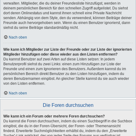
verwalten. Mitglieder, die du deiner Freundesliste hinzufügst, werden in
deinem persönlichen Bereich für den schnellen Zugriff aufgelistet. Du siehst
dort deren Onlinestatus und kannst ihnen schnell eine Private Nachricht
senden. Abhängig von dem Style, den du verwendest, können Beiträge deiner
Freunde auch hervorgehoben sein. Wenn du einen Benutzer ignorierst, dann
siehst du seine Beiträge standardmäßig nicht.
Nach oben
Wie kann ich Mitglieder zur Liste der Freunde oder zur Liste der ignorierten
Mitglieder hinzufügen oder diese wieder aus den Listen entfernen?
Du kannst Benutzer auf zwei Arten auf diese Listen setzen: In jedem
Benutzerprofil siehst du zwei Links: einen zum Hinzufügen zur Liste der
Freunde und einen zum Ignorieren des Benutzers. Außerdem kannst du im
persönlichen Bereich direkt Benutzer zu den Listen hinzufügen, indem du
deren Benutzernamen eingibst. An gleicher Stelle kannst du sie auch wieder
von den Listen entfernen.
Nach oben
Die Foren durchsuchen
Wie kann ich ein Forum oder mehrere Foren durchsuchen?
Du kannst die Foren durchsuchen, indem du einen Suchbegriff in die Suchbox
eingibst, die du in der Foren-Übersicht, der Foren- oder Themenansicht
findest. Erweiterte Suchmöglichkeiten erhältst du, indem du den „Erweiterte
Suche“-Link anklickst, der von jeder Seite des Forums aus verfügbar ist.