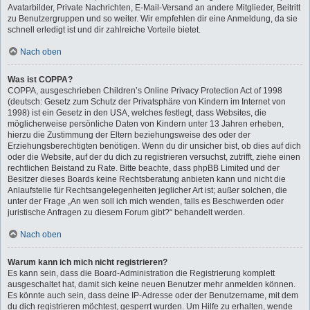
Avatarbilder, Private Nachrichten, E-Mail-Versand an andere Mitglieder, Beitritt
zu Benutzergruppen und so weiter. Wir empfehlen dir eine Anmeldung, da sie
schnell erledigt ist und dir zahlreiche Vorteile bietet.
Nach oben
Was ist COPPA?
COPPA, ausgeschrieben Children’s Online Privacy Protection Act of 1998
(deutsch: Gesetz zum Schutz der Privatsphäre von Kindern im Internet von
1998) ist ein Gesetz in den USA, welches festlegt, dass Websites, die
möglicherweise persönliche Daten von Kindern unter 13 Jahren erheben,
hierzu die Zustimmung der Eltern beziehungsweise des oder der
Erziehungsberechtigten benötigen. Wenn du dir unsicher bist, ob dies auf dich
oder die Website, auf der du dich zu registrieren versuchst, zutrifft, ziehe einen
rechtlichen Beistand zu Rate. Bitte beachte, dass phpBB Limited und der
Besitzer dieses Boards keine Rechtsberatung anbieten kann und nicht die
Anlaufstelle für Rechtsangelegenheiten jeglicher Art ist; außer solchen, die
unter der Frage „An wen soll ich mich wenden, falls es Beschwerden oder
juristische Anfragen zu diesem Forum gibt?“ behandelt werden.
Nach oben
Warum kann ich mich nicht registrieren?
Es kann sein, dass die Board-Administration die Registrierung komplett
ausgeschaltet hat, damit sich keine neuen Benutzer mehr anmelden können.
Es könnte auch sein, dass deine IP-Adresse oder der Benutzername, mit dem
du dich registrieren möchtest, gesperrt wurden. Um Hilfe zu erhalten, wende