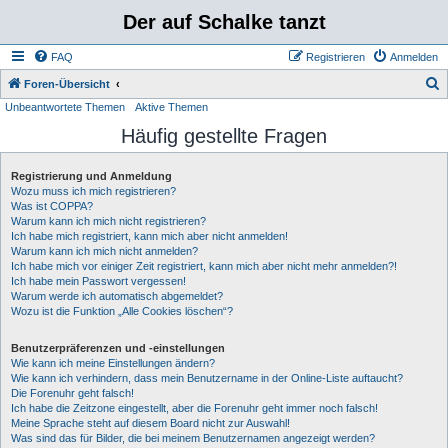
Der auf Schalke tanzt
FAQ
Registrieren
Anmelden
S
Foren-Übersicht
Unbeantwortete Themen
Aktive Themen
u
Häufig gestellte Fragen
c
h
Registrierung und Anmeldung
e
Wozu muss ich mich registrieren?
Was ist COPPA?
Warum kann ich mich nicht registrieren?
Ich habe mich registriert, kann mich aber nicht anmelden!
Warum kann ich mich nicht anmelden?
Ich habe mich vor einiger Zeit registriert, kann mich aber nicht mehr anmelden?!
Ich habe mein Passwort vergessen!
Warum werde ich automatisch abgemeldet?
Wozu ist die Funktion „Alle Cookies löschen“?
Benutzerpräferenzen und -einstellungen
Wie kann ich meine Einstellungen ändern?
Wie kann ich verhindern, dass mein Benutzername in der Online-Liste auftaucht?
Die Forenuhr geht falsch!
Ich habe die Zeitzone eingestellt, aber die Forenuhr geht immer noch falsch!
Meine Sprache steht auf diesem Board nicht zur Auswahl!
Was sind das für Bilder, die bei meinem Benutzernamen angezeigt werden?