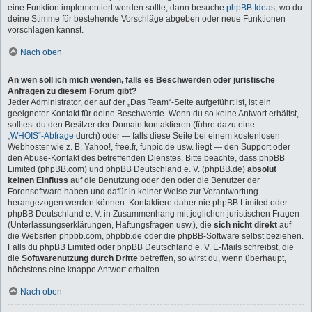
eine Funktion implementiert werden sollte, dann besuche
phpBB Ideas
, wo du
deine Stimme für bestehende Vorschläge abgeben oder neue Funktionen
vorschlagen kannst.
Nach oben
An wen soll ich mich wenden, falls es Beschwerden oder juristische
Anfragen zu diesem Forum gibt?
Jeder Administrator, der auf der „Das Team“-Seite aufgeführt ist, ist ein
geeigneter Kontakt für deine Beschwerde. Wenn du so keine Antwort erhältst,
solltest du den Besitzer der Domain kontaktieren (führe dazu eine
„WHOIS“-Abfrage
durch) oder — falls diese Seite bei einem kostenlosen
Webhoster wie z. B. Yahoo!, free.fr, funpic.de usw. liegt — den Support oder
den Abuse-Kontakt des betreffenden Dienstes. Bitte beachte, dass phpBB
Limited (phpBB.com) und phpBB Deutschland e. V. (phpBB.de)
absolut
keinen Einfluss
auf die Benutzung oder den oder die Benutzer der
Forensoftware haben und dafür in keiner Weise zur Verantwortung
herangezogen werden können. Kontaktiere daher nie phpBB Limited oder
phpBB Deutschland e. V. in Zusammenhang mit jeglichen juristischen Fragen
(Unterlassungserklärungen, Haftungsfragen usw.), die
sich nicht direkt
auf
die Websiten phpbb.com, phpbb.de oder die phpBB-Software selbst beziehen.
Falls du phpBB Limited oder phpBB Deutschland e. V. E-Mails schreibst, die
die
Softwarenutzung durch Dritte
betreffen, so wirst du, wenn überhaupt,
höchstens eine knappe Antwort erhalten.
Nach oben