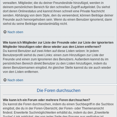
verwalten. Mitglieder, die du deiner Freundesliste hinzufügst, werden in
deinem persönlichen Bereich für den schnellen Zugriff aufgelistet. Du siehst
dort deren Onlinestatus und kannst ihnen schnell eine Private Nachricht
senden. Abhängig von dem Style, den du verwendest, können Beiträge deiner
Freunde auch hervorgehoben sein. Wenn du einen Benutzer ignorierst, dann
siehst du seine Beiträge standardmäßig nicht.
Nach oben
Wie kann ich Mitglieder zur Liste der Freunde oder zur Liste der ignorierten
Mitglieder hinzufügen oder diese wieder aus den Listen entfernen?
Du kannst Benutzer auf zwei Arten auf diese Listen setzen: In jedem
Benutzerprofil siehst du zwei Links: einen zum Hinzufügen zur Liste der
Freunde und einen zum Ignorieren des Benutzers. Außerdem kannst du im
persönlichen Bereich direkt Benutzer zu den Listen hinzufügen, indem du
deren Benutzernamen eingibst. An gleicher Stelle kannst du sie auch wieder
von den Listen entfernen.
Nach oben
Die Foren durchsuchen
Wie kann ich ein Forum oder mehrere Foren durchsuchen?
Du kannst die Foren durchsuchen, indem du einen Suchbegriff in die Suchbox
eingibst, die du in der Foren-Übersicht, der Foren- oder Themenansicht
findest. Erweiterte Suchmöglichkeiten erhältst du, indem du den „Erweiterte
Suche“-Link anklickst, der von jeder Seite des Forums aus verfügbar ist.