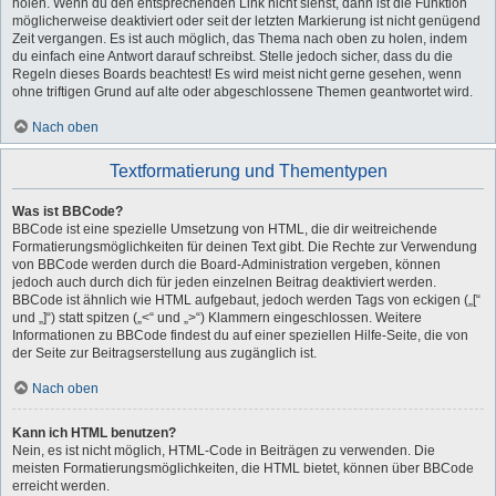
holen. Wenn du den entsprechenden Link nicht siehst, dann ist die Funktion
möglicherweise deaktiviert oder seit der letzten Markierung ist nicht genügend
Zeit vergangen. Es ist auch möglich, das Thema nach oben zu holen, indem
du einfach eine Antwort darauf schreibst. Stelle jedoch sicher, dass du die
Regeln dieses Boards beachtest! Es wird meist nicht gerne gesehen, wenn
ohne triftigen Grund auf alte oder abgeschlossene Themen geantwortet wird.
Nach oben
Textformatierung und Thementypen
Was ist BBCode?
BBCode ist eine spezielle Umsetzung von HTML, die dir weitreichende
Formatierungsmöglichkeiten für deinen Text gibt. Die Rechte zur Verwendung
von BBCode werden durch die Board-Administration vergeben, können
jedoch auch durch dich für jeden einzelnen Beitrag deaktiviert werden.
BBCode ist ähnlich wie HTML aufgebaut, jedoch werden Tags von eckigen („[“
und „]“) statt spitzen („<“ und „>“) Klammern eingeschlossen. Weitere
Informationen zu BBCode findest du auf einer speziellen Hilfe-Seite, die von
der Seite zur Beitragserstellung aus zugänglich ist.
Nach oben
Kann ich HTML benutzen?
Nein, es ist nicht möglich, HTML-Code in Beiträgen zu verwenden. Die
meisten Formatierungsmöglichkeiten, die HTML bietet, können über BBCode
erreicht werden.