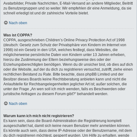
Avatarbilder, Private Nachrichten, E-Mail-Versand an andere Mitglieder, Beitritt
zu Benutzergruppen und so weiter. Wir empfehlen dir eine Anmeldung, da sie
schnell erledigt ist und dir zahlreiche Vorteile bietet.
Nach oben
Was ist COPPA?
COPPA, ausgeschrieben Children’s Online Privacy Protection Act of 1998
(deutsch: Gesetz zum Schutz der Privatsphäre von Kindern im Internet von
1998) ist ein Gesetz in den USA, welches festlegt, dass Websites, die
möglicherweise persönliche Daten von Kindern unter 13 Jahren erheben,
hierzu die Zustimmung der Eltern beziehungsweise des oder der
Erziehungsberechtigten benötigen. Wenn du dir unsicher bist, ob dies auf dich
oder die Website, auf der du dich zu registrieren versuchst, zutrifft, ziehe einen
rechtlichen Beistand zu Rate. Bitte beachte, dass phpBB Limited und der
Besitzer dieses Boards keine Rechtsberatung anbieten kann und nicht die
Anlaufstelle für Rechtsangelegenheiten jeglicher Art ist; außer solchen, die
unter der Frage „An wen soll ich mich wenden, falls es Beschwerden oder
juristische Anfragen zu diesem Forum gibt?“ behandelt werden.
Nach oben
Warum kann ich mich nicht registrieren?
Es kann sein, dass die Board-Administration die Registrierung komplett
ausgeschaltet hat, damit sich keine neuen Benutzer mehr anmelden können.
Es könnte auch sein, dass deine IP-Adresse oder der Benutzername, mit dem
du dich registrieren möchtest, gesperrt wurden. Um Hilfe zu erhalten, wende