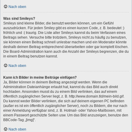
Nach oben
Was sind Smileys?
Smileys sind kleine Bilder, die benutzt werden können, um ein Gefühl
auszudrücken. Für jeden Smiley gibt es einen kurzen Code, z. B. bedeutet :)
fröhlich und :( traurig. Die Liste aller Smileys kannst du beim Verfassen eines
Beitrags sehen. Versuche bitte trotzdem, Smileys nicht zu häufig zu benutzen,
sie können einen Beitrag schnell unlesbar machen und ein Moderator könnte
deshalb deinen Beitrag entsprechend überarbeiten oder gar komplett löschen.
Die Board-Administration kann auch die Anzahl der Smileys begrenzen, die du
in einem Beitrag benutzen kannst.
Nach oben
Kann ich Bilder in meine Beiträge einfügen?
Ja, Bilder können in deinem Beitrag angezeigt werden. Wenn die
Administration Dateianhänge erlaubt hat, kannst du das Bild auch direkt
hochladen. Ansonsten musst du zu einem Bild verlinken, das auf einem
öffentlich zugänglichen Server liegt, z. B. http://www.domain.tld/mein-bild.gif.
Du kannst weder Bilder verlinken, die sich auf deinem eigenen PC befinden
(außer es ist ein öffentlich zugänglicher Server), noch zu Bildern, die nur nach
einer Anmeldung verfügbar sind, z. B. Hotmail- oder Yahoo-Mailboxen, mit
einem Passwort geschützte Seiten usw. Um das Bild anzuzeigen, benutze den
BBCode-Tag „[img]“.
Nach oben