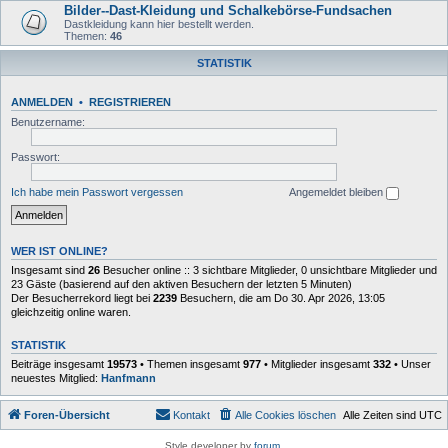
Bilder--Dast-Kleidung und Schalkebörse-Fundsachen
Dastkleidung kann hier bestellt werden.
Themen:
46
STATISTIK
ANMELDEN
•
REGISTRIEREN
Benutzername:
Passwort:
Ich habe mein Passwort vergessen
Angemeldet bleiben
WER IST ONLINE?
Insgesamt sind
26
Besucher online :: 3 sichtbare Mitglieder, 0 unsichtbare Mitglieder und
23 Gäste (basierend auf den aktiven Besuchern der letzten 5 Minuten)
Der Besucherrekord liegt bei
2239
Besuchern, die am Do 30. Apr 2026, 13:05
gleichzeitig online waren.
STATISTIK
Beiträge insgesamt
19573
• Themen insgesamt
977
• Mitglieder insgesamt
332
• Unser
neuestes Mitglied:
Hanfmann
Foren-Übersicht
Kontakt
Alle Cookies löschen
Alle Zeiten sind
UTC
Style developer by
forum
,