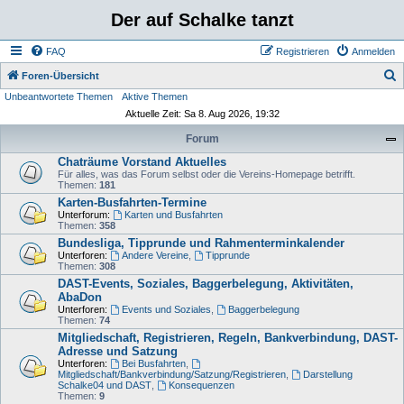
Der auf Schalke tanzt
FAQ
Registrieren
Anmelden
S
Foren-Übersicht
Unbeantwortete Themen
Aktive Themen
u
Aktuelle Zeit: Sa 8. Aug 2026, 19:32
c
Forum
h
Chaträume Vorstand Aktuelles
e
Für alles, was das Forum selbst oder die Vereins-Homepage betrifft.
Themen:
181
Karten-Busfahrten-Termine
Unterforum:
Karten und Busfahrten
Themen:
358
Bundesliga, Tipprunde und Rahmenterminkalender
Unterforen:
Andere Vereine
,
Tipprunde
Themen:
308
DAST-Events, Soziales, Baggerbelegung, Aktivitäten,
AbaDon
Unterforen:
Events und Soziales
,
Baggerbelegung
Themen:
74
Mitgliedschaft, Registrieren, Regeln, Bankverbindung, DAST-
Adresse und Satzung
Unterforen:
Bei Busfahrten
,
Mitgliedschaft/Bankverbindung/Satzung/Registrieren
,
Darstellung
Schalke04 und DAST
,
Konsequenzen
Themen:
9