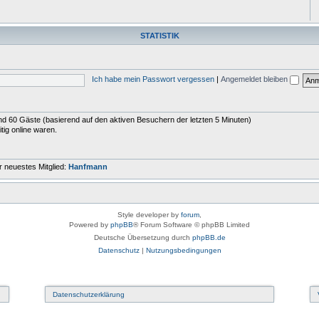
STATISTIK
Ich habe mein Passwort vergessen
|
Angemeldet bleiben
 und 60 Gäste (basierend auf den aktiven Besuchern der letzten 5 Minuten)
tig online waren.
 neuestes Mitglied:
Hanfmann
Style developer by
forum
,
Powered by
phpBB
® Forum Software © phpBB Limited
Deutsche Übersetzung durch
phpBB.de
Datenschutz
|
Nutzungsbedingungen
Datenschutzerklärung