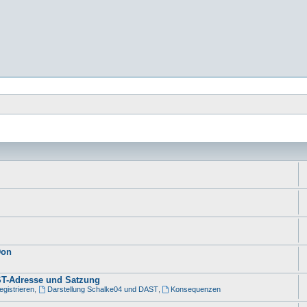
Don
AST-Adresse und Satzung
gistrieren
,
Darstellung Schalke04 und DAST
,
Konsequenzen