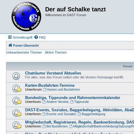
Der auf Schalke tanzt
Wilkommen im DAST Forum
Schnellzugriff
FAQ
Foren-Übersicht
Unbeantwortete Themen
Aktive Themen
Forum
Chaträume Vorstand Aktuelles
Für alles, was das Forum selbst oder die Vereins-Homepage betrifft.
Karten-Busfahrten-Termine
Unterforum:
Karten und Busfahrten
Bundesliga, Tipprunde und Rahmenterminkalender
Unterforen:
Andere Vereine
,
Tipprunde
DAST-Events, Soziales, Baggerbelegung, Aktivitäten, Aba
Unterforen:
Events und Soziales
,
Baggerbelegung
Mitgliedschaft, Registrieren, Regeln, Bankverbindung, D
Unterforen:
Bei Busfahrten
,
Mitgliedschaft/Bankverbindung/Satzung/Re