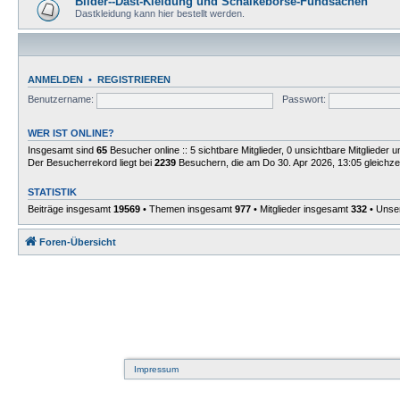
Bilder--Dast-Kleidung und Schalkebörse-Fundsachen
Dastkleidung kann hier bestellt werden.
ANMELDEN
•
REGISTRIEREN
Benutzername:
Passwort:
WER IST ONLINE?
Insgesamt sind
65
Besucher online :: 5 sichtbare Mitglieder, 0 unsichtbare Mitglieder
Der Besucherrekord liegt bei
2239
Besuchern, die am Do 30. Apr 2026, 13:05 gleichzei
STATISTIK
Beiträge insgesamt
19569
• Themen insgesamt
977
• Mitglieder insgesamt
332
• Unser
Foren-Übersicht
Impressum