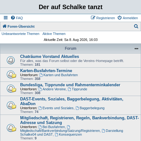
Der auf Schalke tanzt
FAQ
Registrieren
Anmelden
S
Foren-Übersicht
Unbeantwortete Themen
Aktive Themen
u
Aktuelle Zeit: Sa 8. Aug 2026, 16:03
c
Forum
h
Chaträume Vorstand Aktuelles
e
Für alles, was das Forum selbst oder die Vereins-Homepage betrifft.
Themen:
181
Karten-Busfahrten-Termine
Unterforum:
Karten und Busfahrten
Themen:
358
Bundesliga, Tipprunde und Rahmenterminkalender
Unterforen:
Andere Vereine
,
Tipprunde
Themen:
308
DAST-Events, Soziales, Baggerbelegung, Aktivitäten,
AbaDon
Unterforen:
Events und Soziales
,
Baggerbelegung
Themen:
74
Mitgliedschaft, Registrieren, Regeln, Bankverbindung, DAST-
Adresse und Satzung
Unterforen:
Bei Busfahrten
,
Mitgliedschaft/Bankverbindung/Satzung/Registrieren
,
Darstellung
Schalke04 und DAST
,
Konsequenzen
Themen:
9