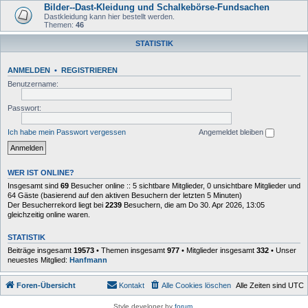
Bilder--Dast-Kleidung und Schalkebörse-Fundsachen
Dastkleidung kann hier bestellt werden.
Themen:
46
STATISTIK
ANMELDEN
•
REGISTRIEREN
Benutzername:
Passwort:
Ich habe mein Passwort vergessen
Angemeldet bleiben
WER IST ONLINE?
Insgesamt sind
69
Besucher online :: 5 sichtbare Mitglieder, 0 unsichtbare Mitglieder und
64 Gäste (basierend auf den aktiven Besuchern der letzten 5 Minuten)
Der Besucherrekord liegt bei
2239
Besuchern, die am Do 30. Apr 2026, 13:05
gleichzeitig online waren.
STATISTIK
Beiträge insgesamt
19573
• Themen insgesamt
977
• Mitglieder insgesamt
332
• Unser
neuestes Mitglied:
Hanfmann
Foren-Übersicht
Kontakt
Alle Cookies löschen
Alle Zeiten sind
UTC
Style developer by
forum
,