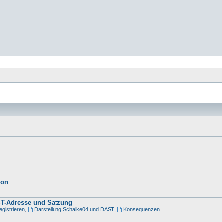
Don
AST-Adresse und Satzung
gistrieren
,
Darstellung Schalke04 und DAST
,
Konsequenzen