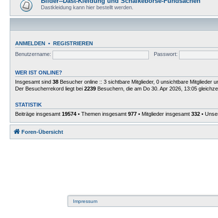
Bilder--Dast-Kleidung und Schalkebörse-Fundsachen
Dastkleidung kann hier bestellt werden.
ANMELDEN
•
REGISTRIEREN
Benutzername:
Passwort:
WER IST ONLINE?
Insgesamt sind
38
Besucher online :: 3 sichtbare Mitglieder, 0 unsichtbare Mitglieder
Der Besucherrekord liegt bei
2239
Besuchern, die am Do 30. Apr 2026, 13:05 gleichzei
STATISTIK
Beiträge insgesamt
19574
• Themen insgesamt
977
• Mitglieder insgesamt
332
• Unser
Foren-Übersicht
Impressum