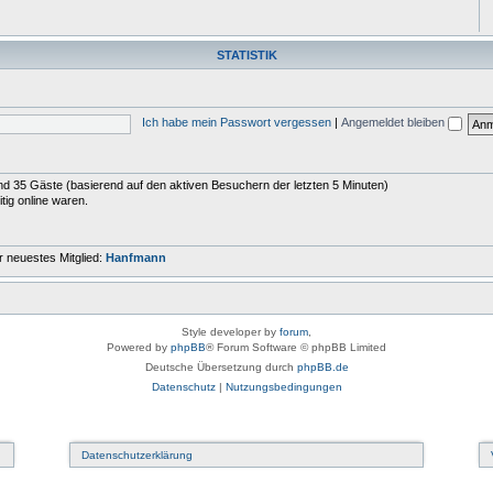
STATISTIK
Ich habe mein Passwort vergessen
|
Angemeldet bleiben
 und 35 Gäste (basierend auf den aktiven Besuchern der letzten 5 Minuten)
tig online waren.
 neuestes Mitglied:
Hanfmann
Style developer by
forum
,
Powered by
phpBB
® Forum Software © phpBB Limited
Deutsche Übersetzung durch
phpBB.de
Datenschutz
|
Nutzungsbedingungen
Datenschutzerklärung