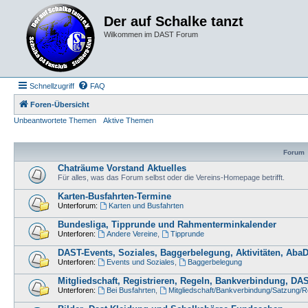
Der auf Schalke tanzt
Wilkommen im DAST Forum
Schnellzugriff
FAQ
Foren-Übersicht
Unbeantwortete Themen
Aktive Themen
Forum
Chaträume Vorstand Aktuelles
Für alles, was das Forum selbst oder die Vereins-Homepage betrifft.
Karten-Busfahrten-Termine
Unterforum:
Karten und Busfahrten
Bundesliga, Tipprunde und Rahmenterminkalender
Unterforen:
Andere Vereine
,
Tipprunde
DAST-Events, Soziales, Baggerbelegung, Aktivitäten, Aba
Unterforen:
Events und Soziales
,
Baggerbelegung
Mitgliedschaft, Registrieren, Regeln, Bankverbindung, D
Unterforen:
Bei Busfahrten
,
Mitgliedschaft/Bankverbindung/Satzung/Re