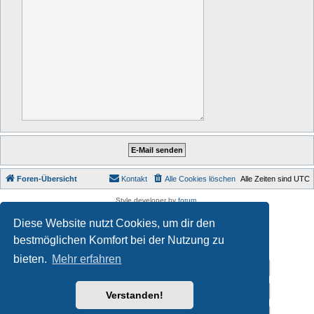
Foren-Übersicht
Kontakt
Alle Cookies löschen
Alle Zeiten sind
UTC
Style developer by
forum
,
Powered by
phpBB
® Forum Software © phpBB Limited
Diese Website nutzt Cookies, um dir den
Deutsche Übersetzung durch
phpBB.de
Datenschutz
|
Nutzungsbedingungen
bestmöglichen Komfort bei der Nutzung zu
bieten.
Mehr erfahren
Impressum
Datenschutzerklärung
Verstanden!