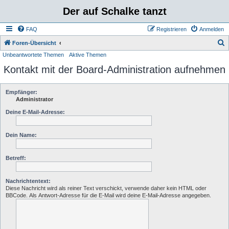
Der auf Schalke tanzt
FAQ
Registrieren
Anmelden
S
Foren-Übersicht
Unbeantwortete Themen
Aktive Themen
u
Kontakt mit der Board-Administration aufnehmen
c
h
e
Empfänger:
Administrator
Deine E-Mail-Adresse:
Dein Name:
Betreff:
Nachrichtentext:
Diese Nachricht wird als reiner Text verschickt, verwende daher kein HTML oder
BBCode. Als Antwort-Adresse für die E-Mail wird deine E-Mail-Adresse angegeben.