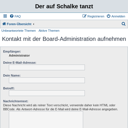
Der auf Schalke tanzt
FAQ
Registrieren
Anmelden
S
Foren-Übersicht
Unbeantwortete Themen
Aktive Themen
u
Kontakt mit der Board-Administration aufnehmen
c
h
e
Empfänger:
Administrator
Deine E-Mail-Adresse:
Dein Name:
Betreff:
Nachrichtentext:
Diese Nachricht wird als reiner Text verschickt, verwende daher kein HTML oder
BBCode. Als Antwort-Adresse für die E-Mail wird deine E-Mail-Adresse angegeben.