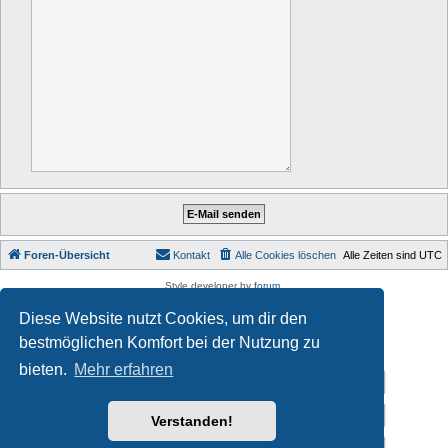
Foren-Übersicht
Kontakt
Alle Cookies löschen
Alle Zeiten sind
UTC
Style developer by
forum
,
Powered by
phpBB
® Forum Software © phpBB Limited
Diese Website nutzt Cookies, um dir den
Deutsche Übersetzung durch
phpBB.de
Datenschutz
|
Nutzungsbedingungen
bestmöglichen Komfort bei der Nutzung zu
bieten.
Mehr erfahren
Impressum
Datenschutzerklärung
Verstanden!