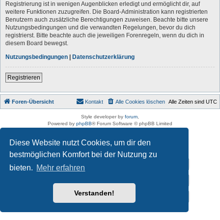
Registrierung ist in wenigen Augenblicken erledigt und ermöglicht dir, auf
weitere Funktionen zuzugreifen. Die Board-Administration kann registrierten
Benutzern auch zusätzliche Berechtigungen zuweisen. Beachte bitte unsere
Nutzungsbedingungen und die verwandten Regelungen, bevor du dich
registrierst. Bitte beachte auch die jeweiligen Forenregeln, wenn du dich in
diesem Board bewegst.
Nutzungsbedingungen
|
Datenschutzerklärung
Registrieren
Foren-Übersicht
Kontakt
Alle Cookies löschen
Alle Zeiten sind
UTC
Style developer by
forum
,
Powered by
phpBB
® Forum Software © phpBB Limited
Deutsche Übersetzung durch
phpBB.de
Datenschutz
|
Nutzungsbedingungen
Diese Website nutzt Cookies, um dir den
bestmöglichen Komfort bei der Nutzung zu
Impressum
bieten.
Mehr erfahren
Datenschutzerklärung
Verstanden!
Vereins-Homepage von „Der auf Schalke tanzt e.V.”