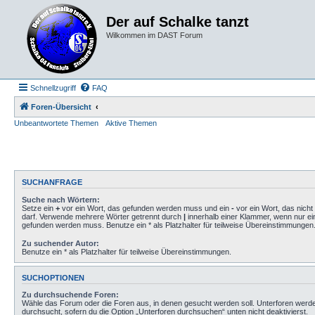
Der auf Schalke tanzt
Wilkommen im DAST Forum
Schnellzugriff
FAQ
Foren-Übersicht
Unbeantwortete Themen
Aktive Themen
SUCHANFRAGE
Suche nach Wörtern:
Setze ein
+
vor ein Wort, das gefunden werden muss und ein
-
vor ein Wort, das nich
darf. Verwende mehrere Wörter getrennt durch
|
innerhalb einer Klammer, wenn nur ei
gefunden werden muss. Benutze ein * als Platzhalter für teilweise Übereinstimmungen
Zu suchender Autor:
Benutze ein * als Platzhalter für teilweise Übereinstimmungen.
SUCHOPTIONEN
Zu durchsuchende Foren:
Wähle das Forum oder die Foren aus, in denen gesucht werden soll. Unterforen werd
durchsucht, sofern du die Option „Unterforen durchsuchen“ unten nicht deaktivierst.