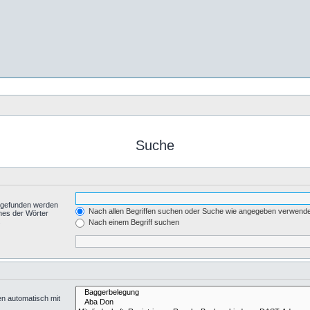
Suche
t gefunden werden
Nach allen Begriffen suchen oder Suche wie angegeben verwend
nes der Wörter
.
Nach einem Begriff suchen
en automatisch mit