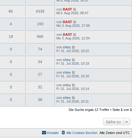
Mi 5. Aug 2026, 16:57
von
DAST
66
4339
Mi 5. Aug 2026, 08:47
von
DAST
4
193
Mo 3. Aug 2026, 17:49
von
DAST
19
666
Mo 3. Aug 2026, 12:34
von
shiny
0
74
Fr 31. Jul 2026, 10:22
von
shiny
0
34
Fr 31. Jul 2026, 10:19
von
shiny
0
27
Fr 31. Jul 2026, 10:16
von
shiny
0
32
Fr 31. Jul 2026, 10:14
von
shiny
0
38
Fr 31. Jul 2026, 10:11
Die Suche ergab 12 Treffer • Seite
1
von
1
Gehe zu
Kontakt
Alle Cookies löschen
Alle Zeiten sind
UTC