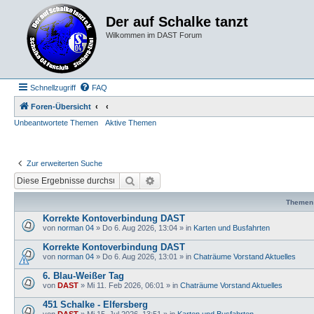
Der auf Schalke tanzt
Wilkommen im DAST Forum
Schnellzugriff
FAQ
Foren-Übersicht
Unbeantwortete Themen
Aktive Themen
Zur erweiterten Suche
Suche
Erweiterte Suche
Themen
Korrekte Kontoverbindung DAST
von
norman 04
»
Do 6. Aug 2026, 13:04
» in
Karten und Busfahrten
Korrekte Kontoverbindung DAST
von
norman 04
»
Do 6. Aug 2026, 13:01
» in
Chaträume Vorstand Aktuelles
6. Blau-Weißer Tag
von
DAST
»
Mi 11. Feb 2026, 06:01
» in
Chaträume Vorstand Aktuelles
451 Schalke - Elfersberg
von
DAST
»
Mi 15. Jul 2026, 13:51
» in
Karten und Busfahrten