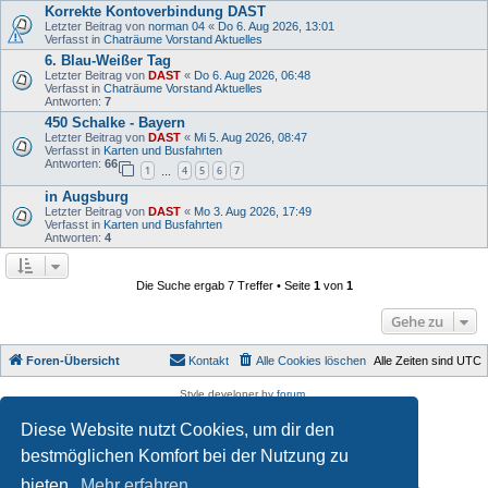
Korrekte Kontoverbindung DAST
Letzter Beitrag von
norman 04
«
Do 6. Aug 2026, 13:01
Verfasst in
Chaträume Vorstand Aktuelles
6. Blau-Weißer Tag
Letzter Beitrag von
DAST
«
Do 6. Aug 2026, 06:48
Verfasst in
Chaträume Vorstand Aktuelles
Antworten:
7
450 Schalke - Bayern
Letzter Beitrag von
DAST
«
Mi 5. Aug 2026, 08:47
Verfasst in
Karten und Busfahrten
Antworten:
66
1
4
5
6
7
…
in Augsburg
Letzter Beitrag von
DAST
«
Mo 3. Aug 2026, 17:49
Verfasst in
Karten und Busfahrten
Antworten:
4
Die Suche ergab 7 Treffer • Seite
1
von
1
Gehe zu
Foren-Übersicht
Kontakt
Alle Cookies löschen
Alle Zeiten sind
UTC
Style developer by
forum
,
Powered by
phpBB
® Forum Software © phpBB Limited
Diese Website nutzt Cookies, um dir den
Deutsche Übersetzung durch
phpBB.de
Datenschutz
|
Nutzungsbedingungen
bestmöglichen Komfort bei der Nutzung zu
bieten.
Mehr erfahren