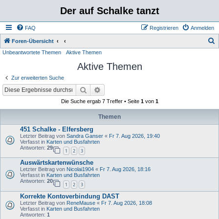
Der auf Schalke tanzt
FAQ
Registrieren
Anmelden
S
Foren-Übersicht
Unbeantwortete Themen
Aktive Themen
u
Aktive Themen
c
h
Zur erweiterten Suche
e
Suche
Erweiterte Suche
Die Suche ergab 7 Treffer • Seite
1
von
1
Themen
451 Schalke - Elfersberg
Letzter Beitrag von
Sandra Ganser
«
Fr 7. Aug 2026, 19:40
Verfasst in
Karten und Busfahrten
Antworten:
29
1
2
3
Auswärtskartenwünsche
Letzter Beitrag von
Nicolai1904
«
Fr 7. Aug 2026, 18:16
Verfasst in
Karten und Busfahrten
Antworten:
20
1
2
3
Korrekte Kontoverbindung DAST
Letzter Beitrag von
ReneMause
«
Fr 7. Aug 2026, 18:08
Verfasst in
Karten und Busfahrten
Antworten:
1