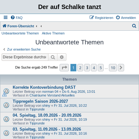
Der auf Schalke tanzt
FAQ
Registrieren
Anmelden
S
Foren-Übersicht
Unbeantwortete Themen
Aktive Themen
u
Unbeantwortete Themen
c
h
Zur erweiterten Suche
e
Suche
Erweiterte Suche
Seite
1
von
10
1
2
3
4
5
10
Nächst
Die Suche ergab 249 Treffer
…
Themen
Korrekte Kontoverbindung DAST
Letzter Beitrag von
norman 04
«
Do 6. Aug 2026, 13:01
Verfasst in
Chaträume Vorstand Aktuelles
Tippregeln Saison 2026-2027
Letzter Beitrag von
shiny
«
Fr 31. Jul 2026, 10:22
Verfasst in
Tipprunde
04. Spieltag, 18.09.2026 - 20.09.2026
Letzter Beitrag von
shiny
«
Fr 31. Jul 2026, 10:19
Verfasst in
Tipprunde
03. Spieltag, 11.09.2026 - 13.09.2026
Letzter Beitrag von
shiny
«
Fr 31. Jul 2026, 10:16
Verfasst in
Tipprunde