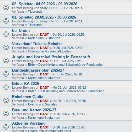
02. Spieltag, 04.09.2026 - 06.09.2026
Letzter Beitrag von
shiny
«
Fr 31. Jul 2026, 10:14
Verfasst in
Tipprunde
01. Spieltag 28.08.2026 - 30.08.2026
Letzter Beitrag von
shiny
«
Fr 31. Jul 2026, 10:11
Verfasst in
Tipprunde
bei Union
Letzter Beitrag von
DAST
«
Do 30. Jul 2026, 06:56
Verfasst in
Karten und Busfahrten
Vorverkauf Tickets--Schalke
Letzter Beitrag von
DAST
«
Di 28. Jul 2026, 02:30
Verfasst in
Chaträume Vorstand Aktuelles
Juppie und Horst bei Breinig in Festschrift....
Letzter Beitrag von
DAST
«
Di 21. Jul 2026, 03:18
Verfasst in
Bilder--Dast-Kleidung und Schalkebörse-Fundsachen
Bundesligaspielplan 2026/27
Letzter Beitrag von
DAST
«
Fr 3. Jul 2026, 07:16
Verfasst in
Karten und Busfahrten
Bilder KA 2026
Letzter Beitrag von
DAST
«
Mo 29. Jun 2026, 03:52
Verfasst in
Bilder--Dast-Kleidung und Schalkebörse-Fundsachen
Enkelchen Gjulia
Letzter Beitrag von
DAST
«
Do 25. Jun 2026, 06:48
Verfasst in
Events und Soziales
Bus- und Karten 2026-27
Letzter Beitrag von
DAST
«
Di 16. Jun 2026, 15:33
Verfasst in
Karten und Busfahrten
Aktueller Vorstand
Letzter Beitrag von
DAST
«
Di 16. Jun 2026, 03:47
Verfasst in
Chaträume Vorstand Aktuelles