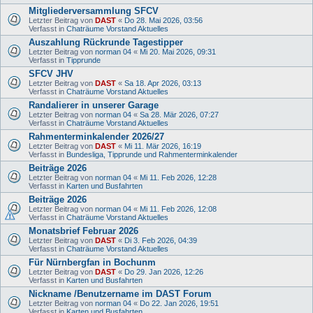
Mitgliederversammlung SFCV
Letzter Beitrag von
DAST
«
Do 28. Mai 2026, 03:56
Verfasst in
Chaträume Vorstand Aktuelles
Auszahlung Rückrunde Tagestipper
Letzter Beitrag von
norman 04
«
Mi 20. Mai 2026, 09:31
Verfasst in
Tipprunde
SFCV JHV
Letzter Beitrag von
DAST
«
Sa 18. Apr 2026, 03:13
Verfasst in
Chaträume Vorstand Aktuelles
Randalierer in unserer Garage
Letzter Beitrag von
norman 04
«
Sa 28. Mär 2026, 07:27
Verfasst in
Chaträume Vorstand Aktuelles
Rahmenterminkalender 2026/27
Letzter Beitrag von
DAST
«
Mi 11. Mär 2026, 16:19
Verfasst in
Bundesliga, Tipprunde und Rahmenterminkalender
Beiträge 2026
Letzter Beitrag von
norman 04
«
Mi 11. Feb 2026, 12:28
Verfasst in
Karten und Busfahrten
Beiträge 2026
Letzter Beitrag von
norman 04
«
Mi 11. Feb 2026, 12:08
Verfasst in
Chaträume Vorstand Aktuelles
Monatsbrief Februar 2026
Letzter Beitrag von
DAST
«
Di 3. Feb 2026, 04:39
Verfasst in
Chaträume Vorstand Aktuelles
Für Nürnbergfan in Bochunm
Letzter Beitrag von
DAST
«
Do 29. Jan 2026, 12:26
Verfasst in
Karten und Busfahrten
Nickname /Benutzername im DAST Forum
Letzter Beitrag von
norman 04
«
Do 22. Jan 2026, 19:51
Verfasst in
Karten und Busfahrten