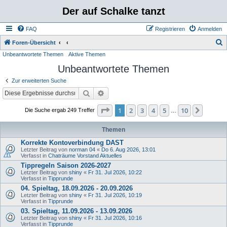
Der auf Schalke tanzt
FAQ
Registrieren
Anmelden
S
Foren-Übersicht
Unbeantwortete Themen
Aktive Themen
u
Unbeantwortete Themen
c
h
Zur erweiterten Suche
e
Suche
Erweiterte Suche
Seite
1
von
10
1
2
3
4
5
10
Nächst
Die Suche ergab 249 Treffer
…
Themen
Korrekte Kontoverbindung DAST
Letzter Beitrag von
norman 04
«
Do 6. Aug 2026, 13:01
Verfasst in
Chaträume Vorstand Aktuelles
Tippregeln Saison 2026-2027
Letzter Beitrag von
shiny
«
Fr 31. Jul 2026, 10:22
Verfasst in
Tipprunde
04. Spieltag, 18.09.2026 - 20.09.2026
Letzter Beitrag von
shiny
«
Fr 31. Jul 2026, 10:19
Verfasst in
Tipprunde
03. Spieltag, 11.09.2026 - 13.09.2026
Letzter Beitrag von
shiny
«
Fr 31. Jul 2026, 10:16
Verfasst in
Tipprunde