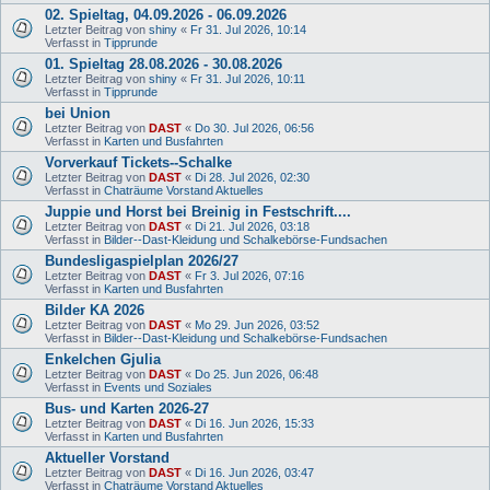
02. Spieltag, 04.09.2026 - 06.09.2026
Letzter Beitrag von
shiny
«
Fr 31. Jul 2026, 10:14
Verfasst in
Tipprunde
01. Spieltag 28.08.2026 - 30.08.2026
Letzter Beitrag von
shiny
«
Fr 31. Jul 2026, 10:11
Verfasst in
Tipprunde
bei Union
Letzter Beitrag von
DAST
«
Do 30. Jul 2026, 06:56
Verfasst in
Karten und Busfahrten
Vorverkauf Tickets--Schalke
Letzter Beitrag von
DAST
«
Di 28. Jul 2026, 02:30
Verfasst in
Chaträume Vorstand Aktuelles
Juppie und Horst bei Breinig in Festschrift....
Letzter Beitrag von
DAST
«
Di 21. Jul 2026, 03:18
Verfasst in
Bilder--Dast-Kleidung und Schalkebörse-Fundsachen
Bundesligaspielplan 2026/27
Letzter Beitrag von
DAST
«
Fr 3. Jul 2026, 07:16
Verfasst in
Karten und Busfahrten
Bilder KA 2026
Letzter Beitrag von
DAST
«
Mo 29. Jun 2026, 03:52
Verfasst in
Bilder--Dast-Kleidung und Schalkebörse-Fundsachen
Enkelchen Gjulia
Letzter Beitrag von
DAST
«
Do 25. Jun 2026, 06:48
Verfasst in
Events und Soziales
Bus- und Karten 2026-27
Letzter Beitrag von
DAST
«
Di 16. Jun 2026, 15:33
Verfasst in
Karten und Busfahrten
Aktueller Vorstand
Letzter Beitrag von
DAST
«
Di 16. Jun 2026, 03:47
Verfasst in
Chaträume Vorstand Aktuelles