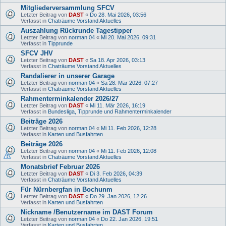
Mitgliederversammlung SFCV
Letzter Beitrag von
DAST
«
Do 28. Mai 2026, 03:56
Verfasst in
Chaträume Vorstand Aktuelles
Auszahlung Rückrunde Tagestipper
Letzter Beitrag von
norman 04
«
Mi 20. Mai 2026, 09:31
Verfasst in
Tipprunde
SFCV JHV
Letzter Beitrag von
DAST
«
Sa 18. Apr 2026, 03:13
Verfasst in
Chaträume Vorstand Aktuelles
Randalierer in unserer Garage
Letzter Beitrag von
norman 04
«
Sa 28. Mär 2026, 07:27
Verfasst in
Chaträume Vorstand Aktuelles
Rahmenterminkalender 2026/27
Letzter Beitrag von
DAST
«
Mi 11. Mär 2026, 16:19
Verfasst in
Bundesliga, Tipprunde und Rahmenterminkalender
Beiträge 2026
Letzter Beitrag von
norman 04
«
Mi 11. Feb 2026, 12:28
Verfasst in
Karten und Busfahrten
Beiträge 2026
Letzter Beitrag von
norman 04
«
Mi 11. Feb 2026, 12:08
Verfasst in
Chaträume Vorstand Aktuelles
Monatsbrief Februar 2026
Letzter Beitrag von
DAST
«
Di 3. Feb 2026, 04:39
Verfasst in
Chaträume Vorstand Aktuelles
Für Nürnbergfan in Bochunm
Letzter Beitrag von
DAST
«
Do 29. Jan 2026, 12:26
Verfasst in
Karten und Busfahrten
Nickname /Benutzername im DAST Forum
Letzter Beitrag von
norman 04
«
Do 22. Jan 2026, 19:51
Verfasst in
Karten und Busfahrten