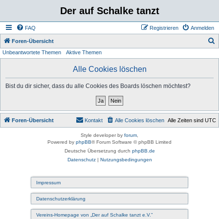
Der auf Schalke tanzt
FAQ
Registrieren
Anmelden
S
Foren-Übersicht
Unbeantwortete Themen
Aktive Themen
u
c
Alle Cookies löschen
h
Bist du dir sicher, dass du alle Cookies des Boards löschen möchtest?
e
Foren-Übersicht
Kontakt
Alle Cookies löschen
Alle Zeiten sind
UTC
Style developer by
forum
,
Powered by
phpBB
® Forum Software © phpBB Limited
Deutsche Übersetzung durch
phpBB.de
Datenschutz
|
Nutzungsbedingungen
Impressum
Datenschutzerklärung
Vereins-Homepage von „Der auf Schalke tanzt e.V.”