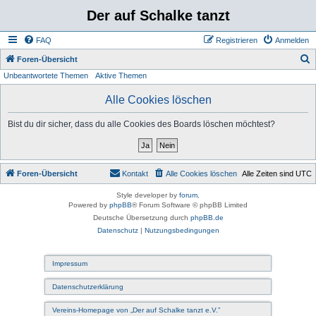
Der auf Schalke tanzt
FAQ
Registrieren
Anmelden
S
Foren-Übersicht
Unbeantwortete Themen
Aktive Themen
u
c
Alle Cookies löschen
h
Bist du dir sicher, dass du alle Cookies des Boards löschen möchtest?
e
Foren-Übersicht
Kontakt
Alle Cookies löschen
Alle Zeiten sind
UTC
Style developer by
forum
,
Powered by
phpBB
® Forum Software © phpBB Limited
Deutsche Übersetzung durch
phpBB.de
Datenschutz
|
Nutzungsbedingungen
Impressum
Datenschutzerklärung
Vereins-Homepage von „Der auf Schalke tanzt e.V.”