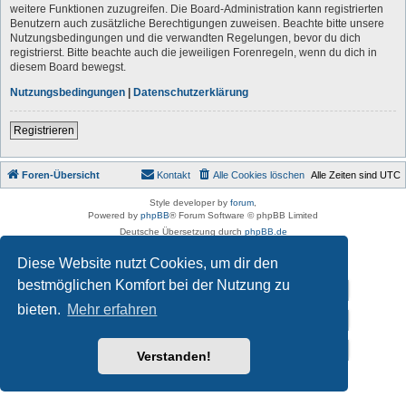
weitere Funktionen zuzugreifen. Die Board-Administration kann registrierten
Benutzern auch zusätzliche Berechtigungen zuweisen. Beachte bitte unsere
Nutzungsbedingungen und die verwandten Regelungen, bevor du dich
registrierst. Bitte beachte auch die jeweiligen Forenregeln, wenn du dich in
diesem Board bewegst.
Nutzungsbedingungen
|
Datenschutzerklärung
Registrieren
Foren-Übersicht
Kontakt
Alle Cookies löschen
Alle Zeiten sind
UTC
Style developer by
forum
,
Powered by
phpBB
® Forum Software © phpBB Limited
Deutsche Übersetzung durch
phpBB.de
Datenschutz
|
Nutzungsbedingungen
Diese Website nutzt Cookies, um dir den
bestmöglichen Komfort bei der Nutzung zu
Impressum
bieten.
Mehr erfahren
Datenschutzerklärung
Vereins-Homepage von „Der auf Schalke tanzt e.V.”
Verstanden!