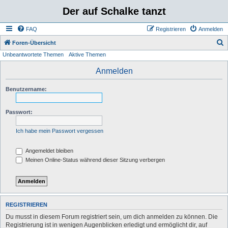
Der auf Schalke tanzt
FAQ
Registrieren
Anmelden
S
Foren-Übersicht
Unbeantwortete Themen
Aktive Themen
u
c
Anmelden
h
Benutzername:
e
Passwort:
Ich habe mein Passwort vergessen
Angemeldet bleiben
Meinen Online-Status während dieser Sitzung verbergen
REGISTRIEREN
Du musst in diesem Forum registriert sein, um dich anmelden zu können. Die
Registrierung ist in wenigen Augenblicken erledigt und ermöglicht dir, auf