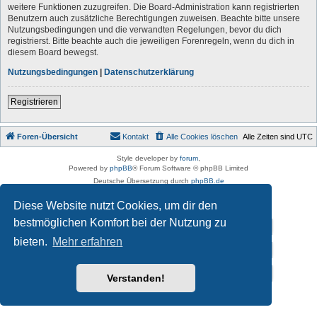
weitere Funktionen zuzugreifen. Die Board-Administration kann registrierten
Benutzern auch zusätzliche Berechtigungen zuweisen. Beachte bitte unsere
Nutzungsbedingungen und die verwandten Regelungen, bevor du dich
registrierst. Bitte beachte auch die jeweiligen Forenregeln, wenn du dich in
diesem Board bewegst.
Nutzungsbedingungen
|
Datenschutzerklärung
Registrieren
Foren-Übersicht
Kontakt
Alle Cookies löschen
Alle Zeiten sind
UTC
Style developer by
forum
,
Powered by
phpBB
® Forum Software © phpBB Limited
Deutsche Übersetzung durch
phpBB.de
Datenschutz
|
Nutzungsbedingungen
Diese Website nutzt Cookies, um dir den
bestmöglichen Komfort bei der Nutzung zu
Impressum
bieten.
Mehr erfahren
Datenschutzerklärung
Vereins-Homepage von „Der auf Schalke tanzt e.V.”
Verstanden!