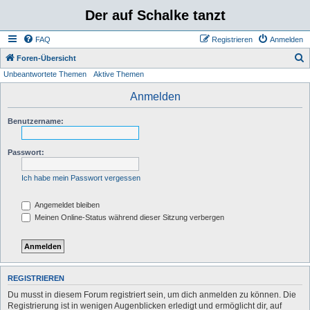
Der auf Schalke tanzt
FAQ
Registrieren
Anmelden
S
Foren-Übersicht
Unbeantwortete Themen
Aktive Themen
u
c
Anmelden
h
Benutzername:
e
Passwort:
Ich habe mein Passwort vergessen
Angemeldet bleiben
Meinen Online-Status während dieser Sitzung verbergen
REGISTRIEREN
Du musst in diesem Forum registriert sein, um dich anmelden zu können. Die
Registrierung ist in wenigen Augenblicken erledigt und ermöglicht dir, auf