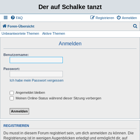
Der auf Schalke tanzt
FAQ
Registrieren
Anmelden
S
Foren-Übersicht
Unbeantwortete Themen
Aktive Themen
u
c
Anmelden
h
Benutzername:
e
Passwort:
Ich habe mein Passwort vergessen
Angemeldet bleiben
Meinen Online-Status während dieser Sitzung verbergen
REGISTRIEREN
Du musst in diesem Forum registriert sein, um dich anmelden zu können. Die
Registrierung ist in wenigen Augenblicken erledigt und ermöglicht dir, auf