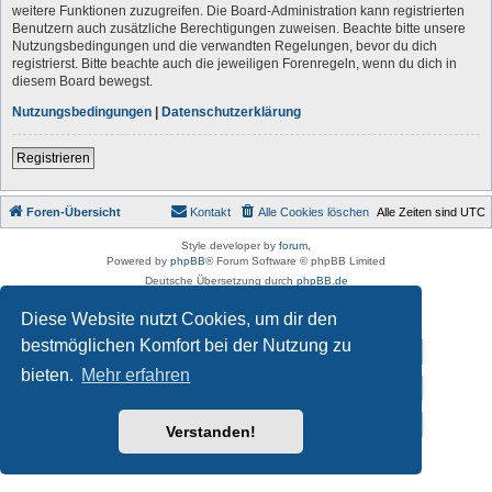
weitere Funktionen zuzugreifen. Die Board-Administration kann registrierten
Benutzern auch zusätzliche Berechtigungen zuweisen. Beachte bitte unsere
Nutzungsbedingungen und die verwandten Regelungen, bevor du dich
registrierst. Bitte beachte auch die jeweiligen Forenregeln, wenn du dich in
diesem Board bewegst.
Nutzungsbedingungen
|
Datenschutzerklärung
Registrieren
Foren-Übersicht
Kontakt
Alle Cookies löschen
Alle Zeiten sind
UTC
Style developer by
forum
,
Powered by
phpBB
® Forum Software © phpBB Limited
Deutsche Übersetzung durch
phpBB.de
Datenschutz
|
Nutzungsbedingungen
Diese Website nutzt Cookies, um dir den
bestmöglichen Komfort bei der Nutzung zu
Impressum
bieten.
Mehr erfahren
Datenschutzerklärung
Vereins-Homepage von „Der auf Schalke tanzt e.V.”
Verstanden!