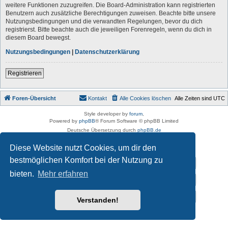
weitere Funktionen zuzugreifen. Die Board-Administration kann registrierten
Benutzern auch zusätzliche Berechtigungen zuweisen. Beachte bitte unsere
Nutzungsbedingungen und die verwandten Regelungen, bevor du dich
registrierst. Bitte beachte auch die jeweiligen Forenregeln, wenn du dich in
diesem Board bewegst.
Nutzungsbedingungen
|
Datenschutzerklärung
Registrieren
Foren-Übersicht
Kontakt
Alle Cookies löschen
Alle Zeiten sind
UTC
Style developer by
forum
,
Powered by
phpBB
® Forum Software © phpBB Limited
Deutsche Übersetzung durch
phpBB.de
Datenschutz
|
Nutzungsbedingungen
Diese Website nutzt Cookies, um dir den
bestmöglichen Komfort bei der Nutzung zu
Impressum
bieten.
Mehr erfahren
Datenschutzerklärung
Vereins-Homepage von „Der auf Schalke tanzt e.V.”
Verstanden!