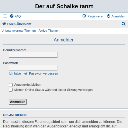
Der auf Schalke tanzt
FAQ
Registrieren
Anmelden
S
Foren-Übersicht
Unbeantwortete Themen
Aktive Themen
u
c
Anmelden
h
Benutzername:
e
Passwort:
Ich habe mein Passwort vergessen
Angemeldet bleiben
Meinen Online-Status während dieser Sitzung verbergen
REGISTRIEREN
Du musst in diesem Forum registriert sein, um dich anmelden zu können. Die
Registrierung ist in wenigen Augenblicken erledigt und ermöglicht dir, auf