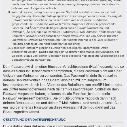
eindeutiger Benutzername, eine E-Mail-Adresse und ein Passwort notwendig. Wenn
durch den Betreiber weitere Daten als notwendig festgelegt wurden, so ist dies für
dich vor deren Eingabe ersichtlich.
Wenn du einen Beitrag oder eine private Nachricht erstellst, so werden die dort
eingegebenen Daten ebenfalls gespeichert. Gleiches gilt, wenn du einen Beitrag als
Entwurf zwischenspeicherst. In diesen Fällen wird auch deine IP-Adresse
gespeichert. Die IP-Adresse wird weiterhin bei folgenden Aktionen gespeichert:
Löschen und Ändern von Beiträgen (dazu zählen Private Nachrichten und
Umfragen), Änderungen an zentralen Profildaten (E-Mail-Adresse, Kontoaktivierung,
Benutzer-Passwort) und gescheiterte Anmeldeversuche. Die von deinem Browser
übermittelte Browser-Kennzeichnung (User Agent) wird nur in der „Wer ist online?“-
Funktion angezeigt und nicht dauerhaft gespeichert.
Schließlich erfordern einzelne Funktionen des Boards, dass weitere Daten
gespeichert werden. Dazu gehören dein Abstimmungsverhalten bei Umfragen, der
Gelesen-Status von deinen Beiträgen oder explizit von dir gesetzte Lesezeichen oder
Benachrichtigungsfunktionen.
Dein Passwort wird mit einer Einwege-Verschlüsselung (Hash) gespeichert, so
dass es sicher ist. Jedoch wird dir empfohlen, dieses Passwort nicht auf einer
Vielzahl von Webseiten zu verwenden. Das Passwort ist dein Schlüssel zu
deinem Benutzerkonto für das Board, also geh mit ihm sorgsam um.
Insbesondere wird dich kein Vertreter des Betreibers, von phpBB Limited oder
ein Dritter berechtigterweise nach deinem Passwort fragen. Solltest du dein
Passwort vergessen haben, so kannst du die Funktion „Ich habe mein
Passwort vergessen“ benutzen. Die phpBB-Software fragt dich dann nach
deinem Benutzernamen und deiner E-Mail-Adresse und sendet anschließend
ein neu generiertes Passwort an diese Adresse, mit dem du dann auf das
Board zugreifen kannst.
GESTATTUNG DER DATENSPEICHERUNG
Du gestattest dem Betreiber, die von dir eingegebenen und oben näher