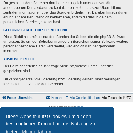
Du gestattest dem Betreiber darüber hinaus, dich unter den von dir
angegebenen Kontaktdaten zu kontaktieren, sofern dies zur Übermittlung
zentraler Informationen über das Board erforderlich ist. Darüber hinaus dürfen
er und andere Benutzer dich kontaktieren, sofern du dies in deinem
persönlichen Bereich gestattet hast.
GELTUNGSBEREICH DIESER RICHTLINIE
Diese Richtlinie umfasst nur den Bereich der Seiten, die die phpBB-Software
umfassen. Sofern der Betreiber in anderen Bereichen seiner Software weitere
personenbezogene Daten verarbeitet, wird er dich darüber gesondert
informieren.
AUSKUNFTSRECHT
Der Betreiber erteilt dir auf Anfrage Auskunft, welche Daten über dich
gespeichert sind.
Du kannst jederzeit die Löschung bzw. Sperrung deiner Daten verlangen.
Kontaktiere hierzu bitte den Betreiber.
Foren-Übersicht
Kontakt
Alle Cookies löschen
Alle Zeiten sind
UTC
Style developer by
forum
,
Powered by
phpBB
® Forum Software © phpBB Limited
Diese Website nutzt Cookies, um dir den
Deutsche Übersetzung durch
phpBB.de
Datenschutz
|
Nutzungsbedingungen
bestmöglichen Komfort bei der Nutzung zu
bieten.
Mehr erfahren