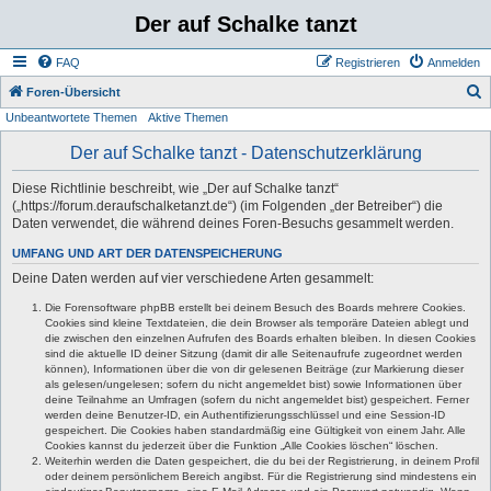
Der auf Schalke tanzt
FAQ
Registrieren
Anmelden
S
Foren-Übersicht
Unbeantwortete Themen
Aktive Themen
u
c
Der auf Schalke tanzt - Datenschutzerklärung
h
Diese Richtlinie beschreibt, wie „Der auf Schalke tanzt“
e
(„https://forum.deraufschalketanzt.de“) (im Folgenden „der Betreiber“) die
Daten verwendet, die während deines Foren-Besuchs gesammelt werden.
UMFANG UND ART DER DATENSPEICHERUNG
Deine Daten werden auf vier verschiedene Arten gesammelt:
Die Forensoftware phpBB erstellt bei deinem Besuch des Boards mehrere Cookies.
Cookies sind kleine Textdateien, die dein Browser als temporäre Dateien ablegt und
die zwischen den einzelnen Aufrufen des Boards erhalten bleiben. In diesen Cookies
sind die aktuelle ID deiner Sitzung (damit dir alle Seitenaufrufe zugeordnet werden
können), Informationen über die von dir gelesenen Beiträge (zur Markierung dieser
als gelesen/ungelesen; sofern du nicht angemeldet bist) sowie Informationen über
deine Teilnahme an Umfragen (sofern du nicht angemeldet bist) gespeichert. Ferner
werden deine Benutzer-ID, ein Authentifizierungsschlüssel und eine Session-ID
gespeichert. Die Cookies haben standardmäßig eine Gültigkeit von einem Jahr. Alle
Cookies kannst du jederzeit über die Funktion „Alle Cookies löschen“ löschen.
Weiterhin werden die Daten gespeichert, die du bei der Registrierung, in deinem Profil
oder deinem persönlichem Bereich angibst. Für die Registrierung sind mindestens ein