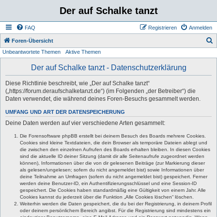
Der auf Schalke tanzt
FAQ
Registrieren
Anmelden
S
Foren-Übersicht
Unbeantwortete Themen
Aktive Themen
u
c
Der auf Schalke tanzt - Datenschutzerklärung
h
Diese Richtlinie beschreibt, wie „Der auf Schalke tanzt“
e
(„https://forum.deraufschalketanzt.de“) (im Folgenden „der Betreiber“) die
Daten verwendet, die während deines Foren-Besuchs gesammelt werden.
UMFANG UND ART DER DATENSPEICHERUNG
Deine Daten werden auf vier verschiedene Arten gesammelt:
Die Forensoftware phpBB erstellt bei deinem Besuch des Boards mehrere Cookies.
Cookies sind kleine Textdateien, die dein Browser als temporäre Dateien ablegt und
die zwischen den einzelnen Aufrufen des Boards erhalten bleiben. In diesen Cookies
sind die aktuelle ID deiner Sitzung (damit dir alle Seitenaufrufe zugeordnet werden
können), Informationen über die von dir gelesenen Beiträge (zur Markierung dieser
als gelesen/ungelesen; sofern du nicht angemeldet bist) sowie Informationen über
deine Teilnahme an Umfragen (sofern du nicht angemeldet bist) gespeichert. Ferner
werden deine Benutzer-ID, ein Authentifizierungsschlüssel und eine Session-ID
gespeichert. Die Cookies haben standardmäßig eine Gültigkeit von einem Jahr. Alle
Cookies kannst du jederzeit über die Funktion „Alle Cookies löschen“ löschen.
Weiterhin werden die Daten gespeichert, die du bei der Registrierung, in deinem Profil
oder deinem persönlichem Bereich angibst. Für die Registrierung sind mindestens ein