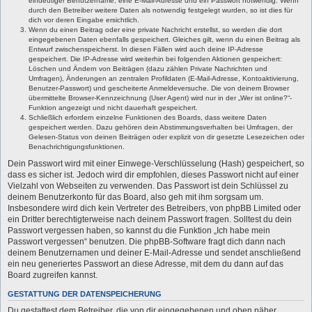
eindeutiger Benutzername, eine E-Mail-Adresse und ein Passwort notwendig. Wenn
durch den Betreiber weitere Daten als notwendig festgelegt wurden, so ist dies für
dich vor deren Eingabe ersichtlich.
Wenn du einen Beitrag oder eine private Nachricht erstellst, so werden die dort
eingegebenen Daten ebenfalls gespeichert. Gleiches gilt, wenn du einen Beitrag als
Entwurf zwischenspeicherst. In diesen Fällen wird auch deine IP-Adresse
gespeichert. Die IP-Adresse wird weiterhin bei folgenden Aktionen gespeichert:
Löschen und Ändern von Beiträgen (dazu zählen Private Nachrichten und
Umfragen), Änderungen an zentralen Profildaten (E-Mail-Adresse, Kontoaktivierung,
Benutzer-Passwort) und gescheiterte Anmeldeversuche. Die von deinem Browser
übermittelte Browser-Kennzeichnung (User Agent) wird nur in der „Wer ist online?“-
Funktion angezeigt und nicht dauerhaft gespeichert.
Schließlich erfordern einzelne Funktionen des Boards, dass weitere Daten
gespeichert werden. Dazu gehören dein Abstimmungsverhalten bei Umfragen, der
Gelesen-Status von deinen Beiträgen oder explizit von dir gesetzte Lesezeichen oder
Benachrichtigungsfunktionen.
Dein Passwort wird mit einer Einwege-Verschlüsselung (Hash) gespeichert, so
dass es sicher ist. Jedoch wird dir empfohlen, dieses Passwort nicht auf einer
Vielzahl von Webseiten zu verwenden. Das Passwort ist dein Schlüssel zu
deinem Benutzerkonto für das Board, also geh mit ihm sorgsam um.
Insbesondere wird dich kein Vertreter des Betreibers, von phpBB Limited oder
ein Dritter berechtigterweise nach deinem Passwort fragen. Solltest du dein
Passwort vergessen haben, so kannst du die Funktion „Ich habe mein
Passwort vergessen“ benutzen. Die phpBB-Software fragt dich dann nach
deinem Benutzernamen und deiner E-Mail-Adresse und sendet anschließend
ein neu generiertes Passwort an diese Adresse, mit dem du dann auf das
Board zugreifen kannst.
GESTATTUNG DER DATENSPEICHERUNG
Du gestattest dem Betreiber, die von dir eingegebenen und oben näher