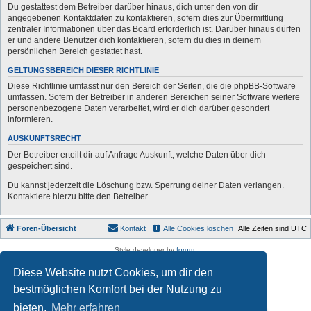
Du gestattest dem Betreiber darüber hinaus, dich unter den von dir
angegebenen Kontaktdaten zu kontaktieren, sofern dies zur Übermittlung
zentraler Informationen über das Board erforderlich ist. Darüber hinaus dürfen
er und andere Benutzer dich kontaktieren, sofern du dies in deinem
persönlichen Bereich gestattet hast.
GELTUNGSBEREICH DIESER RICHTLINIE
Diese Richtlinie umfasst nur den Bereich der Seiten, die die phpBB-Software
umfassen. Sofern der Betreiber in anderen Bereichen seiner Software weitere
personenbezogene Daten verarbeitet, wird er dich darüber gesondert
informieren.
AUSKUNFTSRECHT
Der Betreiber erteilt dir auf Anfrage Auskunft, welche Daten über dich
gespeichert sind.
Du kannst jederzeit die Löschung bzw. Sperrung deiner Daten verlangen.
Kontaktiere hierzu bitte den Betreiber.
Foren-Übersicht
Kontakt
Alle Cookies löschen
Alle Zeiten sind
UTC
Style developer by
forum
,
Powered by
phpBB
® Forum Software © phpBB Limited
Diese Website nutzt Cookies, um dir den
Deutsche Übersetzung durch
phpBB.de
Datenschutz
|
Nutzungsbedingungen
bestmöglichen Komfort bei der Nutzung zu
bieten.
Mehr erfahren