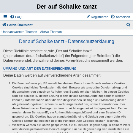
Der auf Schalke tanzt
FAQ
Registrieren
Anmelden
S
Foren-Übersicht
Unbeantwortete Themen
Aktive Themen
u
c
Der auf Schalke tanzt - Datenschutzerklärung
h
Diese Richtlinie beschreibt, wie „Der auf Schalke tanzt“
e
(„https://forum.deraufschalketanzt.de“) (im Folgenden „der Betreiber“) die
Daten verwendet, die während deines Foren-Besuchs gesammelt werden.
UMFANG UND ART DER DATENSPEICHERUNG
Deine Daten werden auf vier verschiedene Arten gesammelt:
Die Forensoftware phpBB erstellt bei deinem Besuch des Boards mehrere Cookies.
Cookies sind kleine Textdateien, die dein Browser als temporäre Dateien ablegt und
die zwischen den einzelnen Aufrufen des Boards erhalten bleiben. In diesen Cookies
sind die aktuelle ID deiner Sitzung (damit dir alle Seitenaufrufe zugeordnet werden
können), Informationen über die von dir gelesenen Beiträge (zur Markierung dieser
als gelesen/ungelesen; sofern du nicht angemeldet bist) sowie Informationen über
deine Teilnahme an Umfragen (sofern du nicht angemeldet bist) gespeichert. Ferner
werden deine Benutzer-ID, ein Authentifizierungsschlüssel und eine Session-ID
gespeichert. Die Cookies haben standardmäßig eine Gültigkeit von einem Jahr. Alle
Cookies kannst du jederzeit über die Funktion „Alle Cookies löschen“ löschen.
Weiterhin werden die Daten gespeichert, die du bei der Registrierung, in deinem Profil
oder deinem persönlichem Bereich angibst. Für die Registrierung sind mindestens ein