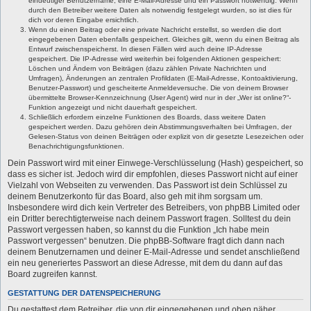
eindeutiger Benutzername, eine E-Mail-Adresse und ein Passwort notwendig. Wenn
durch den Betreiber weitere Daten als notwendig festgelegt wurden, so ist dies für
dich vor deren Eingabe ersichtlich.
Wenn du einen Beitrag oder eine private Nachricht erstellst, so werden die dort
eingegebenen Daten ebenfalls gespeichert. Gleiches gilt, wenn du einen Beitrag als
Entwurf zwischenspeicherst. In diesen Fällen wird auch deine IP-Adresse
gespeichert. Die IP-Adresse wird weiterhin bei folgenden Aktionen gespeichert:
Löschen und Ändern von Beiträgen (dazu zählen Private Nachrichten und
Umfragen), Änderungen an zentralen Profildaten (E-Mail-Adresse, Kontoaktivierung,
Benutzer-Passwort) und gescheiterte Anmeldeversuche. Die von deinem Browser
übermittelte Browser-Kennzeichnung (User Agent) wird nur in der „Wer ist online?“-
Funktion angezeigt und nicht dauerhaft gespeichert.
Schließlich erfordern einzelne Funktionen des Boards, dass weitere Daten
gespeichert werden. Dazu gehören dein Abstimmungsverhalten bei Umfragen, der
Gelesen-Status von deinen Beiträgen oder explizit von dir gesetzte Lesezeichen oder
Benachrichtigungsfunktionen.
Dein Passwort wird mit einer Einwege-Verschlüsselung (Hash) gespeichert, so
dass es sicher ist. Jedoch wird dir empfohlen, dieses Passwort nicht auf einer
Vielzahl von Webseiten zu verwenden. Das Passwort ist dein Schlüssel zu
deinem Benutzerkonto für das Board, also geh mit ihm sorgsam um.
Insbesondere wird dich kein Vertreter des Betreibers, von phpBB Limited oder
ein Dritter berechtigterweise nach deinem Passwort fragen. Solltest du dein
Passwort vergessen haben, so kannst du die Funktion „Ich habe mein
Passwort vergessen“ benutzen. Die phpBB-Software fragt dich dann nach
deinem Benutzernamen und deiner E-Mail-Adresse und sendet anschließend
ein neu generiertes Passwort an diese Adresse, mit dem du dann auf das
Board zugreifen kannst.
GESTATTUNG DER DATENSPEICHERUNG
Du gestattest dem Betreiber, die von dir eingegebenen und oben näher