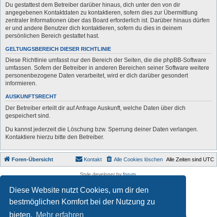
Du gestattest dem Betreiber darüber hinaus, dich unter den von dir
angegebenen Kontaktdaten zu kontaktieren, sofern dies zur Übermittlung
zentraler Informationen über das Board erforderlich ist. Darüber hinaus dürfen
er und andere Benutzer dich kontaktieren, sofern du dies in deinem
persönlichen Bereich gestattet hast.
GELTUNGSBEREICH DIESER RICHTLINIE
Diese Richtlinie umfasst nur den Bereich der Seiten, die die phpBB-Software
umfassen. Sofern der Betreiber in anderen Bereichen seiner Software weitere
personenbezogene Daten verarbeitet, wird er dich darüber gesondert
informieren.
AUSKUNFTSRECHT
Der Betreiber erteilt dir auf Anfrage Auskunft, welche Daten über dich
gespeichert sind.
Du kannst jederzeit die Löschung bzw. Sperrung deiner Daten verlangen.
Kontaktiere hierzu bitte den Betreiber.
Foren-Übersicht
Kontakt
Alle Cookies löschen
Alle Zeiten sind
UTC
Style developer by
forum
,
Powered by
phpBB
® Forum Software © phpBB Limited
Diese Website nutzt Cookies, um dir den
Deutsche Übersetzung durch
phpBB.de
Datenschutz
|
Nutzungsbedingungen
bestmöglichen Komfort bei der Nutzung zu
bieten.
Mehr erfahren