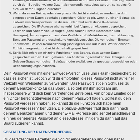
eindeutiger Benutzername, eine E-Mail-Adresse und ein Passwort notwendig. Wenn
durch den Betreiber weitere Daten als notwendig festgelegt wurden, so ist dies für
dich vor deren Eingabe ersichtlich.
Wenn du einen Beitrag oder eine private Nachricht erstellst, so werden die dort
eingegebenen Daten ebenfalls gespeichert. Gleiches gilt, wenn du einen Beitrag als
Entwurf zwischenspeicherst. In diesen Fällen wird auch deine IP-Adresse
gespeichert. Die IP-Adresse wird weiterhin bei folgenden Aktionen gespeichert:
Löschen und Ändern von Beiträgen (dazu zählen Private Nachrichten und
Umfragen), Änderungen an zentralen Profildaten (E-Mail-Adresse, Kontoaktivierung,
Benutzer-Passwort) und gescheiterte Anmeldeversuche. Die von deinem Browser
übermittelte Browser-Kennzeichnung (User Agent) wird nur in der „Wer ist online?“-
Funktion angezeigt und nicht dauerhaft gespeichert.
Schließlich erfordern einzelne Funktionen des Boards, dass weitere Daten
gespeichert werden. Dazu gehören dein Abstimmungsverhalten bei Umfragen, der
Gelesen-Status von deinen Beiträgen oder explizit von dir gesetzte Lesezeichen oder
Benachrichtigungsfunktionen.
Dein Passwort wird mit einer Einwege-Verschlüsselung (Hash) gespeichert, so
dass es sicher ist. Jedoch wird dir empfohlen, dieses Passwort nicht auf einer
Vielzahl von Webseiten zu verwenden. Das Passwort ist dein Schlüssel zu
deinem Benutzerkonto für das Board, also geh mit ihm sorgsam um.
Insbesondere wird dich kein Vertreter des Betreibers, von phpBB Limited oder
ein Dritter berechtigterweise nach deinem Passwort fragen. Solltest du dein
Passwort vergessen haben, so kannst du die Funktion „Ich habe mein
Passwort vergessen“ benutzen. Die phpBB-Software fragt dich dann nach
deinem Benutzernamen und deiner E-Mail-Adresse und sendet anschließend
ein neu generiertes Passwort an diese Adresse, mit dem du dann auf das
Board zugreifen kannst.
GESTATTUNG DER DATENSPEICHERUNG
Du gestattest dem Betreiber, die von dir eingegebenen und oben näher