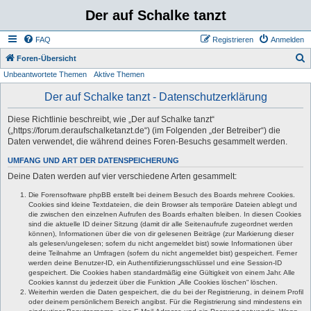
Der auf Schalke tanzt
FAQ
Registrieren
Anmelden
S
Foren-Übersicht
Unbeantwortete Themen
Aktive Themen
u
c
Der auf Schalke tanzt - Datenschutzerklärung
h
Diese Richtlinie beschreibt, wie „Der auf Schalke tanzt“
e
(„https://forum.deraufschalketanzt.de“) (im Folgenden „der Betreiber“) die
Daten verwendet, die während deines Foren-Besuchs gesammelt werden.
UMFANG UND ART DER DATENSPEICHERUNG
Deine Daten werden auf vier verschiedene Arten gesammelt:
Die Forensoftware phpBB erstellt bei deinem Besuch des Boards mehrere Cookies.
Cookies sind kleine Textdateien, die dein Browser als temporäre Dateien ablegt und
die zwischen den einzelnen Aufrufen des Boards erhalten bleiben. In diesen Cookies
sind die aktuelle ID deiner Sitzung (damit dir alle Seitenaufrufe zugeordnet werden
können), Informationen über die von dir gelesenen Beiträge (zur Markierung dieser
als gelesen/ungelesen; sofern du nicht angemeldet bist) sowie Informationen über
deine Teilnahme an Umfragen (sofern du nicht angemeldet bist) gespeichert. Ferner
werden deine Benutzer-ID, ein Authentifizierungsschlüssel und eine Session-ID
gespeichert. Die Cookies haben standardmäßig eine Gültigkeit von einem Jahr. Alle
Cookies kannst du jederzeit über die Funktion „Alle Cookies löschen“ löschen.
Weiterhin werden die Daten gespeichert, die du bei der Registrierung, in deinem Profil
oder deinem persönlichem Bereich angibst. Für die Registrierung sind mindestens ein