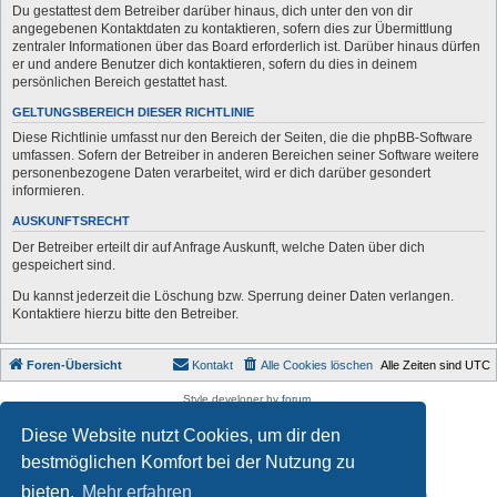
Du gestattest dem Betreiber darüber hinaus, dich unter den von dir
angegebenen Kontaktdaten zu kontaktieren, sofern dies zur Übermittlung
zentraler Informationen über das Board erforderlich ist. Darüber hinaus dürfen
er und andere Benutzer dich kontaktieren, sofern du dies in deinem
persönlichen Bereich gestattet hast.
GELTUNGSBEREICH DIESER RICHTLINIE
Diese Richtlinie umfasst nur den Bereich der Seiten, die die phpBB-Software
umfassen. Sofern der Betreiber in anderen Bereichen seiner Software weitere
personenbezogene Daten verarbeitet, wird er dich darüber gesondert
informieren.
AUSKUNFTSRECHT
Der Betreiber erteilt dir auf Anfrage Auskunft, welche Daten über dich
gespeichert sind.
Du kannst jederzeit die Löschung bzw. Sperrung deiner Daten verlangen.
Kontaktiere hierzu bitte den Betreiber.
Foren-Übersicht
Kontakt
Alle Cookies löschen
Alle Zeiten sind
UTC
Style developer by
forum
,
Powered by
phpBB
® Forum Software © phpBB Limited
Diese Website nutzt Cookies, um dir den
Deutsche Übersetzung durch
phpBB.de
Datenschutz
|
Nutzungsbedingungen
bestmöglichen Komfort bei der Nutzung zu
bieten.
Mehr erfahren