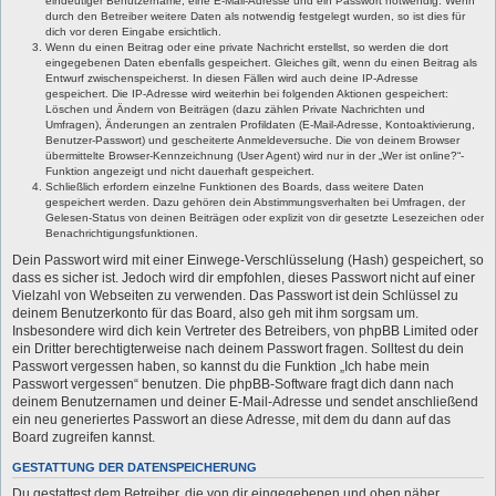
eindeutiger Benutzername, eine E-Mail-Adresse und ein Passwort notwendig. Wenn
durch den Betreiber weitere Daten als notwendig festgelegt wurden, so ist dies für
dich vor deren Eingabe ersichtlich.
Wenn du einen Beitrag oder eine private Nachricht erstellst, so werden die dort
eingegebenen Daten ebenfalls gespeichert. Gleiches gilt, wenn du einen Beitrag als
Entwurf zwischenspeicherst. In diesen Fällen wird auch deine IP-Adresse
gespeichert. Die IP-Adresse wird weiterhin bei folgenden Aktionen gespeichert:
Löschen und Ändern von Beiträgen (dazu zählen Private Nachrichten und
Umfragen), Änderungen an zentralen Profildaten (E-Mail-Adresse, Kontoaktivierung,
Benutzer-Passwort) und gescheiterte Anmeldeversuche. Die von deinem Browser
übermittelte Browser-Kennzeichnung (User Agent) wird nur in der „Wer ist online?“-
Funktion angezeigt und nicht dauerhaft gespeichert.
Schließlich erfordern einzelne Funktionen des Boards, dass weitere Daten
gespeichert werden. Dazu gehören dein Abstimmungsverhalten bei Umfragen, der
Gelesen-Status von deinen Beiträgen oder explizit von dir gesetzte Lesezeichen oder
Benachrichtigungsfunktionen.
Dein Passwort wird mit einer Einwege-Verschlüsselung (Hash) gespeichert, so
dass es sicher ist. Jedoch wird dir empfohlen, dieses Passwort nicht auf einer
Vielzahl von Webseiten zu verwenden. Das Passwort ist dein Schlüssel zu
deinem Benutzerkonto für das Board, also geh mit ihm sorgsam um.
Insbesondere wird dich kein Vertreter des Betreibers, von phpBB Limited oder
ein Dritter berechtigterweise nach deinem Passwort fragen. Solltest du dein
Passwort vergessen haben, so kannst du die Funktion „Ich habe mein
Passwort vergessen“ benutzen. Die phpBB-Software fragt dich dann nach
deinem Benutzernamen und deiner E-Mail-Adresse und sendet anschließend
ein neu generiertes Passwort an diese Adresse, mit dem du dann auf das
Board zugreifen kannst.
GESTATTUNG DER DATENSPEICHERUNG
Du gestattest dem Betreiber, die von dir eingegebenen und oben näher