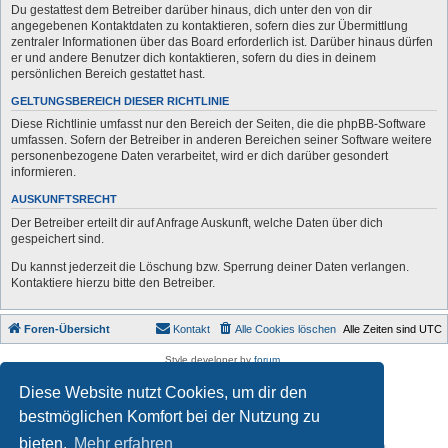
Du gestattest dem Betreiber darüber hinaus, dich unter den von dir
angegebenen Kontaktdaten zu kontaktieren, sofern dies zur Übermittlung
zentraler Informationen über das Board erforderlich ist. Darüber hinaus dürfen
er und andere Benutzer dich kontaktieren, sofern du dies in deinem
persönlichen Bereich gestattet hast.
GELTUNGSBEREICH DIESER RICHTLINIE
Diese Richtlinie umfasst nur den Bereich der Seiten, die die phpBB-Software
umfassen. Sofern der Betreiber in anderen Bereichen seiner Software weitere
personenbezogene Daten verarbeitet, wird er dich darüber gesondert
informieren.
AUSKUNFTSRECHT
Der Betreiber erteilt dir auf Anfrage Auskunft, welche Daten über dich
gespeichert sind.
Du kannst jederzeit die Löschung bzw. Sperrung deiner Daten verlangen.
Kontaktiere hierzu bitte den Betreiber.
Foren-Übersicht
Kontakt
Alle Cookies löschen
Alle Zeiten sind
UTC
Style developer by
forum
,
Powered by
phpBB
® Forum Software © phpBB Limited
Diese Website nutzt Cookies, um dir den
Deutsche Übersetzung durch
phpBB.de
Datenschutz
|
Nutzungsbedingungen
bestmöglichen Komfort bei der Nutzung zu
bieten.
Mehr erfahren