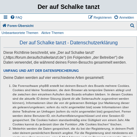
Der auf Schalke tanzt
FAQ
Registrieren
Anmelden
S
Foren-Übersicht
Unbeantwortete Themen
Aktive Themen
u
c
Der auf Schalke tanzt - Datenschutzerklärung
h
Diese Richtlinie beschreibt, wie „Der auf Schalke tanzt“
e
(„https://forum.deraufschalketanzt.de“) (im Folgenden „der Betreiber“) die
Daten verwendet, die während deines Foren-Besuchs gesammelt werden.
UMFANG UND ART DER DATENSPEICHERUNG
Deine Daten werden auf vier verschiedene Arten gesammelt:
Die Forensoftware phpBB erstellt bei deinem Besuch des Boards mehrere Cookies.
Cookies sind kleine Textdateien, die dein Browser als temporäre Dateien ablegt und
die zwischen den einzelnen Aufrufen des Boards erhalten bleiben. In diesen Cookies
sind die aktuelle ID deiner Sitzung (damit dir alle Seitenaufrufe zugeordnet werden
können), Informationen über die von dir gelesenen Beiträge (zur Markierung dieser
als gelesen/ungelesen; sofern du nicht angemeldet bist) sowie Informationen über
deine Teilnahme an Umfragen (sofern du nicht angemeldet bist) gespeichert. Ferner
werden deine Benutzer-ID, ein Authentifizierungsschlüssel und eine Session-ID
gespeichert. Die Cookies haben standardmäßig eine Gültigkeit von einem Jahr. Alle
Cookies kannst du jederzeit über die Funktion „Alle Cookies löschen“ löschen.
Weiterhin werden die Daten gespeichert, die du bei der Registrierung, in deinem Profil
oder deinem persönlichem Bereich angibst. Für die Registrierung sind mindestens ein