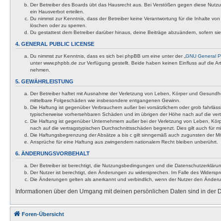
Der Betreiber des Boards übt das Hausrecht aus. Bei Verstößen gegen diese Nutzu
ein Hausverbot erteilen.
Du nimmst zur Kenntnis, dass der Betreiber keine Verantwortung für die Inhalte von 
löschen oder zu sperren.
Du gestattest dem Betreiber darüber hinaus, deine Beiträge abzuändern, sofern si
4. GENERAL PUBLIC LICENSE
Du nimmst zur Kenntnis, dass es sich bei phpBB um eine unter der „
GNU General Pu
unter www.phpbb.de zur Verfügung gestellt. Beide haben keinen Einfluss auf die A
nehmen.
5. GEWÄHRLEISTUNG
Der Betreiber haftet mit Ausnahme der Verletzung von Leben, Körper und Gesundheit u
mittelbare Folgeschäden wie insbesondere entgangenen Gewinn.
Die Haftung ist gegenüber Verbrauchern außer bei vorsätzlichem oder grob fahrläss
typischerweise vorhersehbaren Schäden und im übrigen der Höhe nach auf die vert
Die Haftung ist gegenüber Unternehmern außer bei der Verletzung von Leben, Körp
nach auf die vertragstypischen Durchschnittsschäden begrenzt. Dies gilt auch für
Die Haftungsbegrenzung der Absätze a bis c gilt sinngemäß auch zugunsten der Mita
Ansprüche für eine Haftung aus zwingendem nationalem Recht bleiben unberührt.
6. ÄNDERUNGSVORBEHALT
Der Betreiber ist berechtigt, die Nutzungsbedingungen und die Datenschutzerklärun
Der Nutzer ist berechtigt, den Änderungen zu widersprechen. Im Falle des Widerspr
Die Änderungen gelten als anerkannt und verbindlich, wenn der Nutzer den Änder
Informationen über den Umgang mit deinen persönlichen Daten sind in der D
Foren-Übersicht