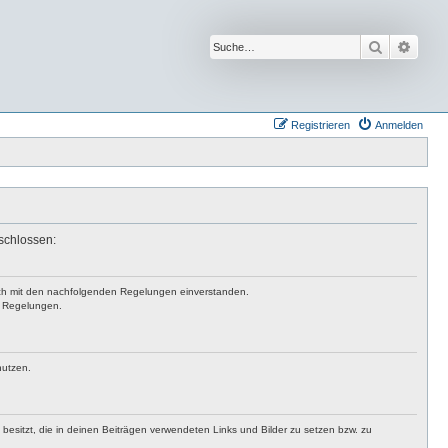
Suche
Erwei
Registrieren
Anmelden
eschlossen:
 dich mit den nachfolgenden Regelungen einverstanden.
en Regelungen.
nutzen.
t besitzt, die in deinen Beiträgen verwendeten Links und Bilder zu setzen bzw. zu