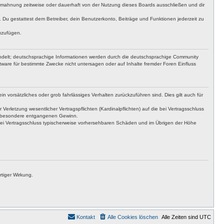
bmahnung zeitweise oder dauerhaft von der Nutzung dieses Boards ausschließen und dir
t. Du gestattest dem Betreiber, dein Benutzerkonto, Beiträge und Funktionen jederzeit zu
uzufügen.
ndelt; deutschsprachige Informationen werden durch die deutschsprachige Community
ware für bestimmte Zwecke nicht untersagen oder auf Inhalte fremder Foren Einfluss
n vorsätzliches oder grob fahrlässiges Verhalten zurückzuführen sind. Dies gilt auch für
letzung wesentlicher Vertragspflichten (Kardinalpflichten) auf die bei Vertragsschluss
insbesondere entgangenen Gewinn.
bei Vertragsschluss typischerweise vorhersehbaren Schäden und im Übrigen der Höhe
tiger Wirkung.
Kontakt
Alle Cookies löschen
Alle Zeiten sind
UTC