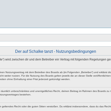
Der auf Schalke tanzt - Nutzungsbedingungen
zt.de“) wird zwischen dir und dem Betreiber ein Vertrag mit folgenden Regelungen g
u einen Nutzungsvertrag mit dem Betreiber des Boards ab (im Folgenden „Betreiber“) und erklärst
ht weiter nutzen. Für die Nutzung des Boards gelten jeweils die an dieser Stelle veröffentlicht
iten ohne Einhaltung einer Frist jederzeit gekündigt werden.
 und räumlich unbeschränktes und unentgeltliches Recht, deinen Beitrag im Rahmen des Boards zu 
utzungsvertrages bestehen.
egen geltendes Recht oder die guten Sitten verstoßen. Du erklärst insbesondere, dass du das Rech