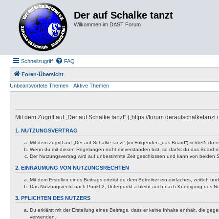
Der auf Schalke tanzt
Wilkommen im DAST Forum
Schnellzugriff
FAQ
Foren-Übersicht
Unbeantwortete Themen
Aktive Themen
Mit dem Zugriff auf „Der auf Schalke tanzt“ („https://forum.deraufschalketan
1. NUTZUNGSVERTRAG
Mit dem Zugriff auf „Der auf Schalke tanzt“ (im Folgenden „das Board“) schließt d
Wenn du mit diesen Regelungen nicht einverstanden bist, so darfst du das Board nic
Der Nutzungsvertrag wird auf unbestimmte Zeit geschlossen und kann von beiden Se
2. EINRÄUMUNG VON NUTZUNGSRECHTEN
Mit dem Erstellen eines Beitrags erteilst du dem Betreiber ein einfaches, zeitlich
Das Nutzungsrecht nach Punkt 2, Unterpunkt a bleibt auch nach Kündigung des N
3. PFLICHTEN DES NUTZERS
Du erklärst mit der Erstellung eines Beitrags, dass er keine Inhalte enthält, die g
verwenden.