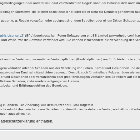
ngsbedingungen oder anderer im Board veröffentlichten Regeln kann der Betreiber dich nach A
Beiträgen übernimmt, die er nicht selbst erstellt hat oder die er nicht zur Kenntnis genommen ha
e gegen o. g. Regeln verstoßen oder geeignet sind, dem Betreiber oder einem Dritten Schaden z
blic License v2
“ (GPL) bereitgestellten Foren-Software von phpBB Limited (www.phpbb.com) ha
rt und Weise, wie die Software verwendet wird. Sie können insbesondere die Verwendung der Soft
nd der Verletzung wesentlicher Vertragspflichten (Kardinalpflichten) nur für Schäden, die auf ei
igem Verhalten oder bei Schäden aus der Verletzung von Leben, Körper und Gesundheit und der Ver
ragstypischen Durchschnittsschäden begrenzt. Dies gilt auch für mittelbare Folgeschäden wie 
er und Gesundheit oder vorsätzlichem oder grob fahrlässigem Verhalten des Betreibers auf die 
 mittelbare Schäden, insbesondere entgangenen Gewinn.
rbeiter und Erfüllungsgehilfen des Betreibers.
g zu ändern. Die Änderung wird dem Nutzer per E-Mail mitgeteilt.
uchs erlischt das zwischen dem Betreiber und dem Nutzer bestehende Vertragsverhältnis mit sofor
ungen zugestimmt hat.
atenschutzerklärung enthalten.