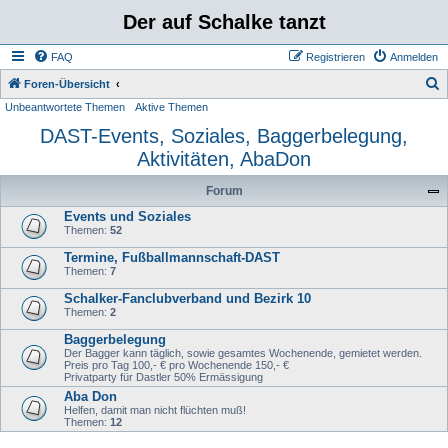
Der auf Schalke tanzt
FAQ
Registrieren
Anmelden
S
Foren-Übersicht
Unbeantwortete Themen
Aktive Themen
u
DAST-Events, Soziales, Baggerbelegung,
c
Aktivitäten, AbaDon
h
e
Forum
Events und Soziales
Themen:
52
Termine, Fußballmannschaft-DAST
Themen:
7
Schalker-Fanclubverband und Bezirk 10
Themen:
2
Baggerbelegung
Der Bagger kann täglich, sowie gesamtes Wochenende, gemietet werden.
Preis pro Tag 100,- € pro Wochenende 150,- €
Privatparty für Dastler 50% Ermässigung
Aba Don
Helfen, damit man nicht flüchten muß!
Themen:
12