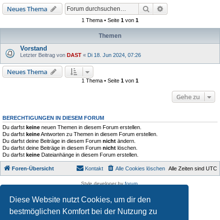
Suche
Erweiterte Suche
Neues Thema
1 Thema • Seite
1
von
1
Themen
Vorstand
Letzter Beitrag von
DAST
«
Di 18. Jun 2024, 07:26
Neues Thema
1 Thema • Seite
1
von
1
Gehe zu
BERECHTIGUNGEN IN DIESEM FORUM
Du darfst
keine
neuen Themen in diesem Forum erstellen.
Du darfst
keine
Antworten zu Themen in diesem Forum erstellen.
Du darfst deine Beiträge in diesem Forum
nicht
ändern.
Du darfst deine Beiträge in diesem Forum
nicht
löschen.
Du darfst
keine
Dateianhänge in diesem Forum erstellen.
Foren-Übersicht
Kontakt
Alle Cookies löschen
Alle Zeiten sind
UTC
Style developer by
forum
,
Powered by
phpBB
® Forum Software © phpBB Limited
Diese Website nutzt Cookies, um dir den
Deutsche Übersetzung durch
phpBB.de
Datenschutz
|
Nutzungsbedingungen
bestmöglichen Komfort bei der Nutzung zu