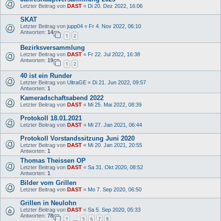
Letzter Beitrag von
DAST
«
Di 20. Dez 2022, 16:06
SKAT
Letzter Beitrag von
jupp04
«
Fr 4. Nov 2022, 06:10
Antworten:
14
1
2
Bezirksversammlung
Letzter Beitrag von
DAST
«
Fr 22. Jul 2022, 16:38
Antworten:
19
1
2
40 ist ein Runder
Letzter Beitrag von
UltraGE
«
Di 21. Jun 2022, 09:57
Antworten:
1
Kameradschaftsabend 2022
Letzter Beitrag von
DAST
«
Mi 25. Mai 2022, 08:39
Protokoll 18.01.2021
Letzter Beitrag von
DAST
«
Mi 27. Jan 2021, 06:44
Protokoll Vorstandssitzung Juni 2020
Letzter Beitrag von
DAST
«
Mi 20. Jan 2021, 20:55
Antworten:
1
Thomas Theissen OP
Letzter Beitrag von
DAST
«
Sa 31. Okt 2020, 08:52
Antworten:
1
Bilder vom Grillen
Letzter Beitrag von
DAST
«
Mo 7. Sep 2020, 06:50
Grillen in Neulohn
Letzter Beitrag von
DAST
«
Sa 5. Sep 2020, 05:33
Antworten:
78
1
5
6
7
8
…