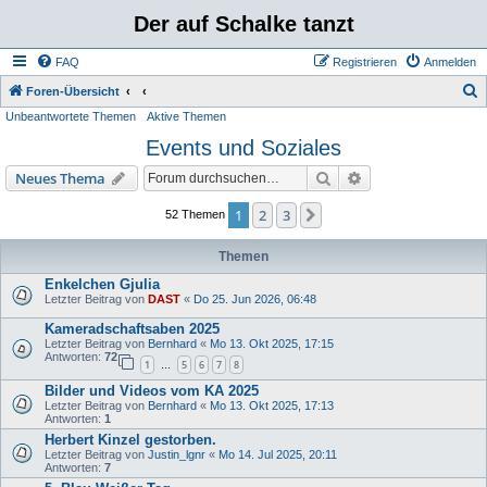
Der auf Schalke tanzt
FAQ
Registrieren
Anmelden
S
Foren-Übersicht
Unbeantwortete Themen
Aktive Themen
u
Events und Soziales
c
h
Suche
Erweiterte Suche
Neues Thema
e
1
2
3
Nächste
52 Themen
Themen
Enkelchen Gjulia
Letzter Beitrag von
DAST
«
Do 25. Jun 2026, 06:48
Kameradschaftsaben 2025
Letzter Beitrag von
Bernhard
«
Mo 13. Okt 2025, 17:15
Antworten:
72
1
5
6
7
8
…
Bilder und Videos vom KA 2025
Letzter Beitrag von
Bernhard
«
Mo 13. Okt 2025, 17:13
Antworten:
1
Herbert Kinzel gestorben.
Letzter Beitrag von
Justin_lgnr
«
Mo 14. Jul 2025, 20:11
Antworten:
7