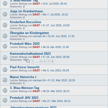
5. Blau-Weißer Tag
Letzter Beitrag von
DAST
«
Di 8. Jul 2025, 06:43
Antworten:
2
Jupp im Krankenhaus.
Letzter Beitrag von
DAST
«
Mo 7. Jul 2025, 10:22
Antworten:
2
Kinderfest Roccolino
Letzter Beitrag von
DAST
«
Fr 27. Jun 2025, 10:09
Antworten:
2
Übergabe an Kindergarten
Letzter Beitrag von
norman 04
«
Di 24. Jun 2025, 17:32
Antworten:
1
Protokoll März 2025
Letzter Beitrag von
DAST
«
Mi 16. Apr 2025, 11:49
Kameradschaftsabend 2023
Letzter Beitrag von
DAST
«
Fr 16. Jun 2023, 05:56
Antworten:
74
1
5
6
7
8
…
Paul Kozur besucht
Letzter Beitrag von
DAST
«
Mo 5. Jun 2023, 05:29
Manni Heinrichs t
Letzter Beitrag von
norman 04
«
Fr 31. Mär 2023, 18:29
Antworten:
1
3. Blau-Weisser-Tag
Letzter Beitrag von
DAST
«
Mi 29. Mär 2023, 06:21
Protokoll JHV 2023
Letzter Beitrag von
DAST
«
Mo 27. Mär 2023, 05:21
Jahreshauptversammlung 2023