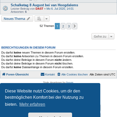
Schalketag 8 August bei van Hoogdalems
Letzter Beitrag von
DAST
«
Mo 6. Jul 2020, 14:01
Antworten:
6
Neues Thema
1
2
3
Nächste
52 Themen
Gehe zu
BERECHTIGUNGEN IN DIESEM FORUM
Du darfst
keine
neuen Themen in diesem Forum erstellen.
Du darfst
keine
Antworten zu Themen in diesem Forum erstellen.
Du darfst deine Beiträge in diesem Forum
nicht
ändern.
Du darfst deine Beiträge in diesem Forum
nicht
löschen.
Du darfst
keine
Dateianhänge in diesem Forum erstellen.
Foren-Übersicht
Kontakt
Alle Cookies löschen
Alle Zeiten sind
UTC
Style developer by
forum
,
Powered by
phpBB
® Forum Software © phpBB Limited
Diese Website nutzt Cookies, um dir den
Deutsche Übersetzung durch
phpBB.de
Datenschutz
|
Nutzungsbedingungen
bestmöglichen Komfort bei der Nutzung zu
bieten.
Mehr erfahren
Impressum
Datenschutzerklärung