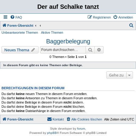
Der auf Schalke tanzt
FAQ
Registrieren
Anmelden
S
Foren-Übersicht
Unbeantwortete Themen
Aktive Themen
u
Baggerbelegung
c
h
Suche
Erweiterte Suche
Neues Thema
e
0 Themen • Seite
1
von
1
In diesem Forum gibt es keine Themen oder Beiträge.
Gehe zu
BERECHTIGUNGEN IN DIESEM FORUM
Du darfst
keine
neuen Themen in diesem Forum erstellen.
Du darfst
keine
Antworten zu Themen in diesem Forum erstellen.
Du darfst deine Beiträge in diesem Forum
nicht
ändern.
Du darfst deine Beiträge in diesem Forum
nicht
löschen.
Du darfst
keine
Dateianhänge in diesem Forum erstellen.
Foren-Übersicht
Kontakt
Alle Cookies löschen
Alle Zeiten sind
UTC
Style developer by
forum
,
Powered by
phpBB
® Forum Software © phpBB Limited