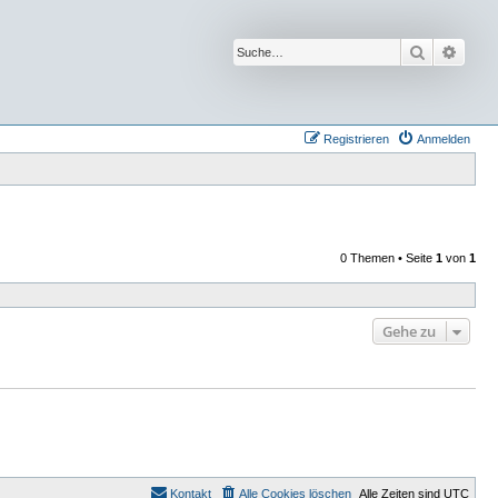
Suche
Erwei
Registrieren
Anmelden
0 Themen • Seite
1
von
1
Gehe zu
Kontakt
Alle Cookies löschen
Alle Zeiten sind
UTC