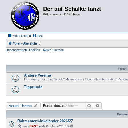
Der auf Schalke tanzt
Wilkommen im DAST Forum
Schnellzugriff
FAQ
Foren-Übersicht
Unbeantwortete Themen
Aktive Themen
Forum
Andere Vereine
Hier kann jeder seine "legale" Meinung zum Geschehen bei anderen Verein
Tipprunde
Suche
Erweiterte Such
Neues Thema
Themen
Rahmenterminkalender 2026/27
von
DAST
»
Mi 11. Mär 2026, 16:19