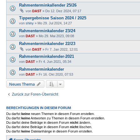
Rahmenterminkallender 25/26
von
DAST
»
Do 12. Dez 2024, 07:17
Tippergebnisse Saison 2024 / 2025
von
shiny
»
Mo 29. Jul 2024, 14:27
Rahmenterminkalender 23/24
von
DAST
»
Mo 29. Mai 2023, 09:08
Rahmenterminkalender 22/23
von
DAST
»
Fr 7. Jan 2022, 12:01
Rahmenterminkalender-2021
von
DAST
»
Fr 4. Jun 2021, 05:34
Rahmenterminkalender
von
DAST
»
Fr 16. Okt 2020, 07:53
Neues Thema
Zurück zur Foren-Übersicht
BERECHTIGUNGEN IN DIESEM FORUM
Du darfst
keine
neuen Themen in diesem Forum erstellen.
Du darfst
keine
Antworten zu Themen in diesem Forum erstellen.
Du darfst deine Beiträge in diesem Forum
nicht
ändern.
Du darfst deine Beiträge in diesem Forum
nicht
löschen.
Du darfst
keine
Dateianhänge in diesem Forum erstellen.
Foren-Übersicht