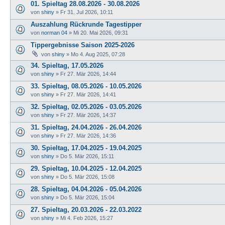
01. Spieltag 28.08.2026 - 30.08.2026
von
shiny
»
Fr 31. Jul 2026, 10:11
Auszahlung Rückrunde Tagestipper
von
norman 04
»
Mi 20. Mai 2026, 09:31
Tippergebnisse Saison 2025-2026
von
shiny
»
Mo 4. Aug 2025, 07:28
34. Spieltag, 17.05.2026
von
shiny
»
Fr 27. Mär 2026, 14:44
33. Spieltag, 08.05.2026 - 10.05.2026
von
shiny
»
Fr 27. Mär 2026, 14:41
32. Spieltag, 02.05.2026 - 03.05.2026
von
shiny
»
Fr 27. Mär 2026, 14:37
31. Spieltag, 24.04.2026 - 26.04.2026
von
shiny
»
Fr 27. Mär 2026, 14:36
30. Spieltag, 17.04.2025 - 19.04.2025
von
shiny
»
Do 5. Mär 2026, 15:11
29. Spieltag, 10.04.2025 - 12.04.2025
von
shiny
»
Do 5. Mär 2026, 15:08
28. Spieltag, 04.04.2026 - 05.04.2026
von
shiny
»
Do 5. Mär 2026, 15:04
27. Spieltag, 20.03.2026 - 22.03.2022
von
shiny
»
Mi 4. Feb 2026, 15:27