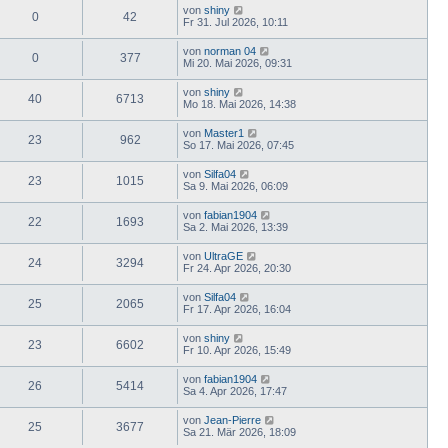
von
shiny
0
42
Fr 31. Jul 2026, 10:11
von
norman 04
0
377
Mi 20. Mai 2026, 09:31
von
shiny
40
6713
Mo 18. Mai 2026, 14:38
von
Master1
23
962
So 17. Mai 2026, 07:45
von
Silfa04
23
1015
Sa 9. Mai 2026, 06:09
von
fabian1904
22
1693
Sa 2. Mai 2026, 13:39
von
UltraGE
24
3294
Fr 24. Apr 2026, 20:30
von
Silfa04
25
2065
Fr 17. Apr 2026, 16:04
von
shiny
23
6602
Fr 10. Apr 2026, 15:49
von
fabian1904
26
5414
Sa 4. Apr 2026, 17:47
von
Jean-Pierre
25
3677
Sa 21. Mär 2026, 18:09