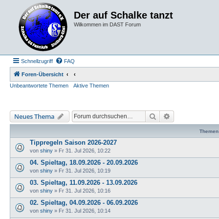
Der auf Schalke tanzt
Wilkommen im DAST Forum
Schnellzugriff
FAQ
Foren-Übersicht
Unbeantwortete Themen
Aktive Themen
Suche
Erweiterte Such
Neues Thema
Themen
Tippregeln Saison 2026-2027
von
shiny
»
Fr 31. Jul 2026, 10:22
04. Spieltag, 18.09.2026 - 20.09.2026
von
shiny
»
Fr 31. Jul 2026, 10:19
03. Spieltag, 11.09.2026 - 13.09.2026
von
shiny
»
Fr 31. Jul 2026, 10:16
02. Spieltag, 04.09.2026 - 06.09.2026
von
shiny
»
Fr 31. Jul 2026, 10:14