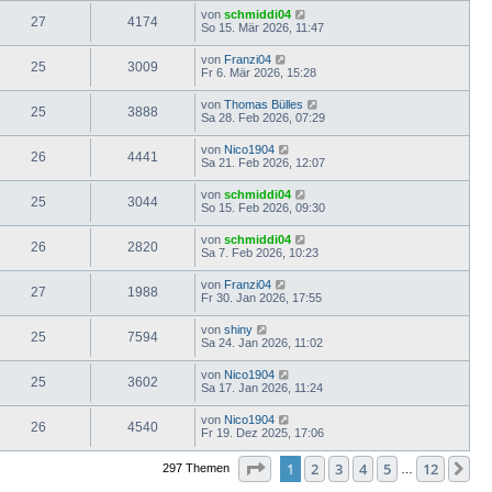
von
schmiddi04
27
4174
So 15. Mär 2026, 11:47
von
Franzi04
25
3009
Fr 6. Mär 2026, 15:28
von
Thomas Bülles
25
3888
Sa 28. Feb 2026, 07:29
von
Nico1904
26
4441
Sa 21. Feb 2026, 12:07
von
schmiddi04
25
3044
So 15. Feb 2026, 09:30
von
schmiddi04
26
2820
Sa 7. Feb 2026, 10:23
von
Franzi04
27
1988
Fr 30. Jan 2026, 17:55
von
shiny
25
7594
Sa 24. Jan 2026, 11:02
von
Nico1904
25
3602
Sa 17. Jan 2026, 11:24
von
Nico1904
26
4540
Fr 19. Dez 2025, 17:06
Seite
1
von
12
1
2
3
4
5
12
Nä
297 Themen
…