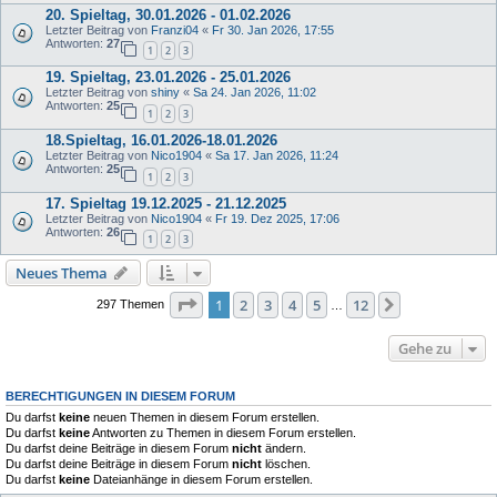
20. Spieltag, 30.01.2026 - 01.02.2026
Letzter Beitrag von
Franzi04
«
Fr 30. Jan 2026, 17:55
Antworten:
27
1
2
3
19. Spieltag, 23.01.2026 - 25.01.2026
Letzter Beitrag von
shiny
«
Sa 24. Jan 2026, 11:02
Antworten:
25
1
2
3
18.Spieltag, 16.01.2026-18.01.2026
Letzter Beitrag von
Nico1904
«
Sa 17. Jan 2026, 11:24
Antworten:
25
1
2
3
17. Spieltag 19.12.2025 - 21.12.2025
Letzter Beitrag von
Nico1904
«
Fr 19. Dez 2025, 17:06
Antworten:
26
1
2
3
Neues Thema
Seite
1
von
12
1
2
3
4
5
12
Nächste
297 Themen
…
Gehe zu
BERECHTIGUNGEN IN DIESEM FORUM
Du darfst
keine
neuen Themen in diesem Forum erstellen.
Du darfst
keine
Antworten zu Themen in diesem Forum erstellen.
Du darfst deine Beiträge in diesem Forum
nicht
ändern.
Du darfst deine Beiträge in diesem Forum
nicht
löschen.
Du darfst
keine
Dateianhänge in diesem Forum erstellen.