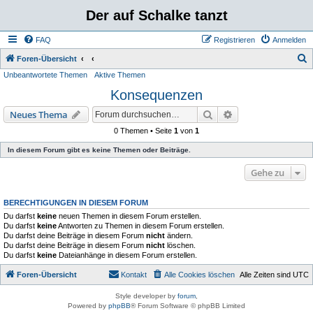
Der auf Schalke tanzt
FAQ
Registrieren
Anmelden
S
Foren-Übersicht
Unbeantwortete Themen
Aktive Themen
u
Konsequenzen
c
h
Suche
Erweiterte Suche
Neues Thema
e
0 Themen • Seite
1
von
1
In diesem Forum gibt es keine Themen oder Beiträge.
Gehe zu
BERECHTIGUNGEN IN DIESEM FORUM
Du darfst
keine
neuen Themen in diesem Forum erstellen.
Du darfst
keine
Antworten zu Themen in diesem Forum erstellen.
Du darfst deine Beiträge in diesem Forum
nicht
ändern.
Du darfst deine Beiträge in diesem Forum
nicht
löschen.
Du darfst
keine
Dateianhänge in diesem Forum erstellen.
Foren-Übersicht
Kontakt
Alle Cookies löschen
Alle Zeiten sind
UTC
Style developer by
forum
,
Powered by
phpBB
® Forum Software © phpBB Limited