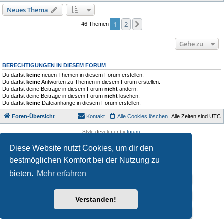
Neues Thema
1
2
Nächste
46 Themen
Gehe zu
BERECHTIGUNGEN IN DIESEM FORUM
Du darfst
keine
neuen Themen in diesem Forum erstellen.
Du darfst
keine
Antworten zu Themen in diesem Forum erstellen.
Du darfst deine Beiträge in diesem Forum
nicht
ändern.
Du darfst deine Beiträge in diesem Forum
nicht
löschen.
Du darfst
keine
Dateianhänge in diesem Forum erstellen.
Foren-Übersicht
Kontakt
Alle Cookies löschen
Alle Zeiten sind
UTC
Style developer by
forum
,
Powered by
phpBB
® Forum Software © phpBB Limited
Diese Website nutzt Cookies, um dir den
Deutsche Übersetzung durch
phpBB.de
Datenschutz
|
Nutzungsbedingungen
bestmöglichen Komfort bei der Nutzung zu
bieten.
Mehr erfahren
Impressum
Datenschutzerklärung
Verstanden!
Vereins-Homepage von „Der auf Schalke tanzt e.V.”