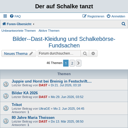
Der auf Schalke tanzt
FAQ
Registrieren
Anmelden
S
Foren-Übersicht
Unbeantwortete Themen
Aktive Themen
u
Bilder--Dast-Kleidung und Schalkebörse-
c
Fundsachen
h
e
Suche
Erweiterte Suche
Neues Thema
1
2
Nächste
46 Themen
Themen
Juppie und Horst bei Breinig in Festschrift....
Letzter Beitrag von
DAST
«
Di 21. Jul 2026, 03:18
Bilder KA 2026
Letzter Beitrag von
DAST
«
Mo 29. Jun 2026, 03:52
Trikot
Letzter Beitrag von
UltraGE
«
Mo 2. Jun 2025, 04:45
Antworten:
1
80 Jahre Maria Theissen
Letzter Beitrag von
DAST
«
Do 13. Mär 2025, 08:50
Antworten:
1