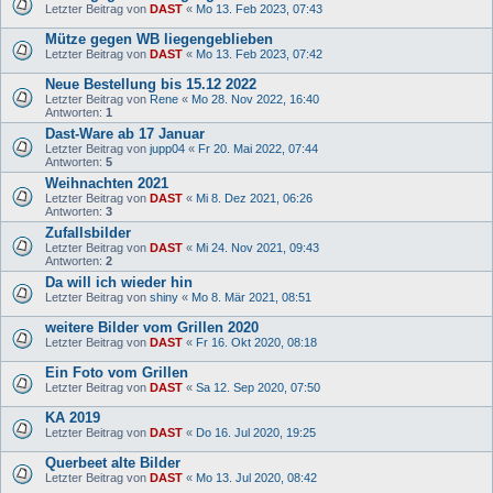
Letzter Beitrag von
DAST
«
Mo 13. Feb 2023, 07:43
Mütze gegen WB liegengeblieben
Letzter Beitrag von
DAST
«
Mo 13. Feb 2023, 07:42
Neue Bestellung bis 15.12 2022
Letzter Beitrag von
Rene
«
Mo 28. Nov 2022, 16:40
Antworten:
1
Dast-Ware ab 17 Januar
Letzter Beitrag von
jupp04
«
Fr 20. Mai 2022, 07:44
Antworten:
5
Weihnachten 2021
Letzter Beitrag von
DAST
«
Mi 8. Dez 2021, 06:26
Antworten:
3
Zufallsbilder
Letzter Beitrag von
DAST
«
Mi 24. Nov 2021, 09:43
Antworten:
2
Da will ich wieder hin
Letzter Beitrag von
shiny
«
Mo 8. Mär 2021, 08:51
weitere Bilder vom Grillen 2020
Letzter Beitrag von
DAST
«
Fr 16. Okt 2020, 08:18
Ein Foto vom Grillen
Letzter Beitrag von
DAST
«
Sa 12. Sep 2020, 07:50
KA 2019
Letzter Beitrag von
DAST
«
Do 16. Jul 2020, 19:25
Querbeet alte Bilder
Letzter Beitrag von
DAST
«
Mo 13. Jul 2020, 08:42