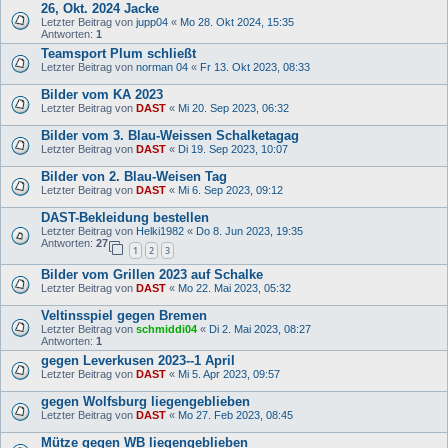
26, Okt. 2024 Jacke
Letzter Beitrag von
jupp04
«
Mo 28. Okt 2024, 15:35
Antworten:
1
Teamsport Plum schließt
Letzter Beitrag von
norman 04
«
Fr 13. Okt 2023, 08:33
Bilder vom KA 2023
Letzter Beitrag von
DAST
«
Mi 20. Sep 2023, 06:32
Bilder vom 3. Blau-Weissen Schalketagag
Letzter Beitrag von
DAST
«
Di 19. Sep 2023, 10:07
Bilder von 2. Blau-Weisen Tag
Letzter Beitrag von
DAST
«
Mi 6. Sep 2023, 09:12
DAST-Bekleidung bestellen
Letzter Beitrag von
Helki1982
«
Do 8. Jun 2023, 19:35
Antworten:
27
1
2
3
Bilder vom Grillen 2023 auf Schalke
Letzter Beitrag von
DAST
«
Mo 22. Mai 2023, 05:32
Veltinsspiel gegen Bremen
Letzter Beitrag von
schmiddi04
«
Di 2. Mai 2023, 08:27
Antworten:
1
gegen Leverkusen 2023--1 April
Letzter Beitrag von
DAST
«
Mi 5. Apr 2023, 09:57
gegen Wolfsburg liegengeblieben
Letzter Beitrag von
DAST
«
Mo 27. Feb 2023, 08:45
Mütze gegen WB liegengeblieben