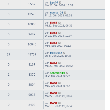
von
jupp04
1
5557
Mo 28. Okt 2024, 15:35
von
norman 04
0
13576
Fr 13. Okt 2023, 08:33
von
DAST
0
10000
Mi 20. Sep 2023, 06:32
von
DAST
0
9489
Di 19. Sep 2023, 10:07
von
DAST
0
10040
Mi 6. Sep 2023, 09:12
von
Helki1982
27
49757
Do 8. Jun 2023, 19:35
von
DAST
0
8167
Mo 22. Mai 2023, 05:32
von
schmiddi04
1
8370
Di 2. Mai 2023, 08:27
von
DAST
0
8804
Mi 5. Apr 2023, 09:57
von
DAST
0
9013
Mo 27. Feb 2023, 08:45
von
DAST
0
8402
Mo 13. Feb 2023, 07:43