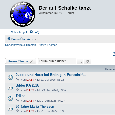
Der auf Schalke tanzt
Wilkommen im DAST Forum
Schnellzugriff
FAQ
Foren-Übersicht
Unbeantwortete Themen
Aktive Themen
B
Suche
Erweiterte Such
Neues Thema
Themen
Juppie und Horst bei Breinig in Festschrift....
von
DAST
»
Di 21. Jul 2026, 03:18
Bilder KA 2026
von
DAST
»
Mo 29. Jun 2026, 03:52
Trikot
von
DAST
»
Mo 2. Jun 2025, 04:07
80 Jahre Maria Theissen
von
DAST
»
Di 21. Jan 2025, 10:35