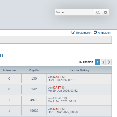
Suche
Erwei
Registrieren
Anmelden
en
1
2
Nä
46 Themen
Antworten
Zugriffe
Letzter Beitrag
von
DAST
0
130
Di 21. Jul 2026, 03:18
von
DAST
0
242
Mo 29. Jun 2026, 03:52
von
UltraGE
1
4978
Mo 2. Jun 2025, 04:45
von
DAST
1
49631
Do 13. Mär 2025, 08:50