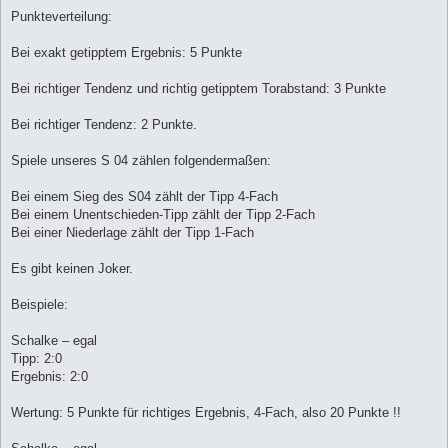
Punkteverteilung:
Bei exakt getipptem Ergebnis: 5 Punkte
Bei richtiger Tendenz und richtig getipptem Torabstand: 3 Punkte
Bei richtiger Tendenz: 2 Punkte.
Spiele unseres S 04 zählen folgendermaßen:
Bei einem Sieg des S04 zählt der Tipp 4-Fach
Bei einem Unentschieden-Tipp zählt der Tipp 2-Fach
Bei einer Niederlage zählt der Tipp 1-Fach
Es gibt keinen Joker.
Beispiele:
Schalke – egal
Tipp: 2:0
Ergebnis: 2:0
Wertung: 5 Punkte für richtiges Ergebnis, 4-Fach, also 20 Punkte !!