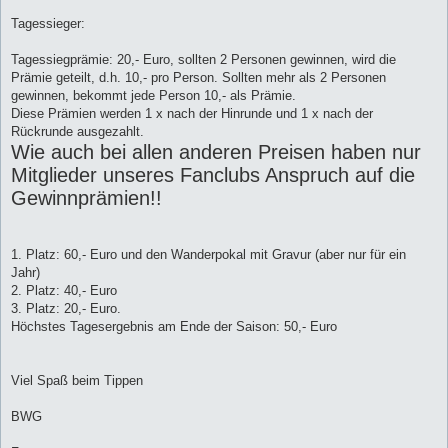
Tagessieger:
Tagessiegprämie: 20,- Euro, sollten 2 Personen gewinnen, wird die
Prämie geteilt, d.h. 10,- pro Person. Sollten mehr als 2 Personen
gewinnen, bekommt jede Person 10,- als Prämie.
Diese Prämien werden 1 x nach der Hinrunde und 1 x nach der
Rückrunde ausgezahlt.
Wie auch bei allen anderen Preisen haben nur
Mitglieder unseres Fanclubs Anspruch auf die
Gewinnprämien!!
1. Platz: 60,- Euro und den Wanderpokal mit Gravur (aber nur für ein
Jahr)
2. Platz: 40,- Euro
3. Platz: 20,- Euro.
Höchstes Tagesergebnis am Ende der Saison: 50,- Euro
Viel Spaß beim Tippen
BWG