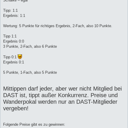
Schalke – egal
Tipp: 1:1
Ergebnis: 1:1
Wertung: 5 Punkte für richtiges Ergebnis, 2-Fach, also 10 Punkte.
Tipp 1:1
Ergebnis 0:0
3 Punkte, 2-Fach, also 6 Punkte
Tipp 0:1
Ergebnis 0:1
5 Punkte, 1-Fach, also 5 Punkte
Mittippen darf jeder, aber wer nicht Mitglied bei
DAST ist, tippt außer Konkurrenz. Preise und
Wanderpokal werden nur an DAST-Mitglieder
vergeben!
Folgende Preise gibt es zu gewinnen: