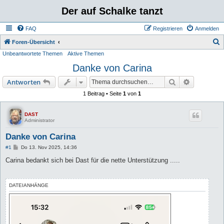
Der auf Schalke tanzt
FAQ
Registrieren
Anmelden
S
Foren-Übersicht
Unbeantwortete Themen
Aktive Themen
u
Danke von Carina
c
h
Suche
Erweiterte
Antworten
e
1 Beitrag • Seite
1
von
1
DAST
Administrator
Danke von Carina
B
#1
Do 13. Nov 2025, 14:36
e
i
Carina bedankt sich bei Dast für die nette Unterstützung .....
t
r
a
g
DATEIANHÄNGE