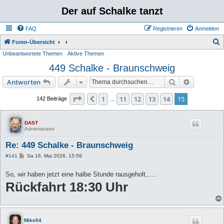
Der auf Schalke tanzt
FAQ
Registrieren
Anmelden
S
Foren-Übersicht
Unbeantwortete Themen
Aktive Themen
u
449 Schalke - Braunschweig
c
h
Suche
Erweiterte
Antworten
e
Seite
15
von
15
1
11
12
13
14
15
Vorherige
142 Beiträge
…
DAST
Administrator
Re: 449 Schalke - Braunschweig
B
#141
Sa 16. Mai 2026, 15:59
e
i
So, wir haben jetzt eine halbe Stunde rausgeholt,.....
t
r
Rückfahrt 18:30 Uhr
a
g
Mike04