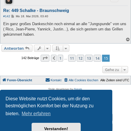
Re: 449 Schalke - Braunschweig
B
#142
Mo 18. Mai 2026, 03:40
e
i
Ein ganz großes Dankeschön noch einmal an alle "Jungspunde" von uns
t
( Rico, Jean-Pierre, Yannick, Justin...), die sich gestern um das Grillen
r
a
gekümmert haben.
g
Antworten
Seite
15
von
15
1
11
12
13
14
15
Vorherige
142 Beiträge
…
Gehe zu
Foren-Übersicht
Kontakt
Alle Cookies löschen
Alle Zeiten sind
UTC
Style developer by
forum
,
Powered by
phpBB
® Forum Software © phpBB Limited
Diese Website nutzt Cookies, um dir den
Deutsche Übersetzung durch
phpBB.de
Datenschutz
|
Nutzungsbedingungen
bestmöglichen Komfort bei der Nutzung zu
bieten.
Mehr erfahren
Impressum
Datenschutzerklärung
Verstanden!