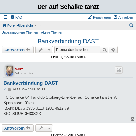
Der auf Schalke tanzt
FAQ
Registrieren
Anmelden
S
Foren-Übersicht
Unbeantwortete Themen
Aktive Themen
u
Bankverbindung DAST
c
h
Suche
Erweiterte
Antworten
e
1 Beitrag • Seite
1
von
1
DAST
Administrator
Bankverbindung DAST
B
#1
Mi 17. Okt 2018, 06:32
e
i
FC Schalke 04 Fanclub Stolberg-Eifel-Der auf Schalke tanzt e.V.
t
Sparkasse Düren
r
a
IBAN: DE76 3955 0110 1201 4912 79
g
BIC: SDUEDE33XXX
Antworten
1 Beitrag • Seite
1
von
1