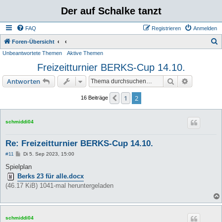
Der auf Schalke tanzt
FAQ
Registrieren
Anmelden
S
Foren-Übersicht
Unbeantwortete Themen
Aktive Themen
u
Freizeitturnier BERKS-Cup 14.10.
c
h
Suche
Erweiterte
Antworten
e
1
2
Vorherige
16 Beiträge
schmiddi04
Re: Freizeitturnier BERKS-Cup 14.10.
B
#11
Di 5. Sep 2023, 15:00
e
i
Spielplan
t
Berks 23 für alle.docx
r
a
(46.17 KiB) 1041-mal heruntergeladen
g
schmiddi04