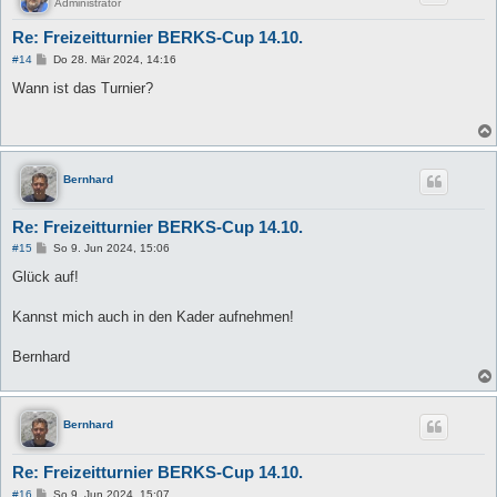
Administrator
Re: Freizeitturnier BERKS-Cup 14.10.
B
#14
Do 28. Mär 2024, 14:16
e
i
Wann ist das Turnier?
t
r
a
g
Bernhard
Re: Freizeitturnier BERKS-Cup 14.10.
B
#15
So 9. Jun 2024, 15:06
e
i
Glück auf!
t
r
a
Kannst mich auch in den Kader aufnehmen!
g
Bernhard
Bernhard
Re: Freizeitturnier BERKS-Cup 14.10.
B
#16
So 9. Jun 2024, 15:07