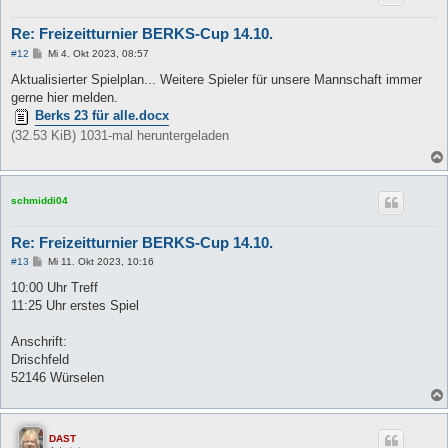
Re: Freizeitturnier BERKS-Cup 14.10.
B
#12
Mi 4. Okt 2023, 08:57
e
i
Aktualisierter Spielplan... Weitere Spieler für unsere Mannschaft immer
t
gerne hier melden.
r
a
Berks 23 für alle.docx
g
(32.53 KiB) 1031-mal heruntergeladen
schmiddi04
Re: Freizeitturnier BERKS-Cup 14.10.
B
#13
Mi 11. Okt 2023, 10:16
e
i
10:00 Uhr Treff
t
11:25 Uhr erstes Spiel
r
a
g
Anschrift:
Drischfeld
52146 Würselen
DAST